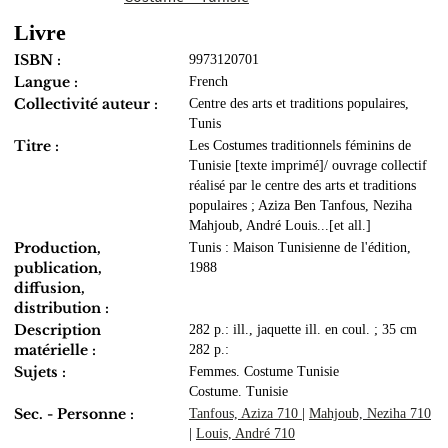
Livre
ISBN :
9973120701
Langue :
French
Collectivité auteur :
Centre des arts et traditions populaires,
Tunis
Titre :
Les Costumes traditionnels féminins de
Tunisie [texte imprimé]/ ouvrage collectif
réalisé par le centre des arts et traditions
populaires ; Aziza Ben Tanfous, Neziha
Mahjoub, André Louis...[et all.]
Production,
Tunis : Maison Tunisienne de l'édition,
publication,
1988
diffusion,
distribution :
Description
282 p.: ill., jaquette ill. en coul. ; 35 cm
matérielle :
282 p.:
Sujets :
Femmes. Costume Tunisie
Costume. Tunisie
Sec. - Personne :
Tanfous, Aziza 710
|
Mahjoub, Neziha 710
|
Louis, André 710