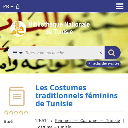
FR
recherche avancée
Les Costumes
traditionnels féminins
de Tunisie
0/5
Femmes -- Costume -- Tunisie
|
TEST :
0
avis
Costume -- Tunisie