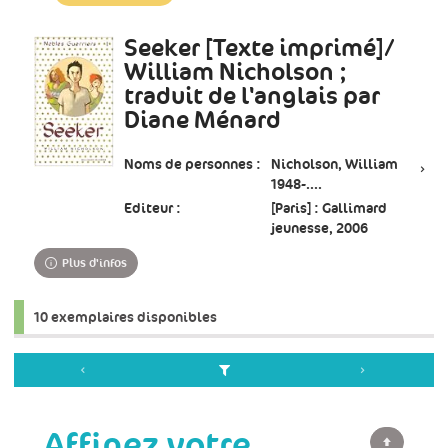
à
jour
Seeker [Texte imprimé]/
immédiate)
William Nicholson ;
traduit de l'anglais par
Diane Ménard
Noms de personnes :
Nicholson, William
1948-....
Editeur :
[Paris] : Gallimard
jeunesse, 2006
Plus d'infos
10 exemplaires disponibles
Affinez votre