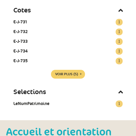
Cotes
E-J-731
1
E-J-732
1
E-J-733
1
E-J-734
1
E-J-735
1
VOIR PLUS
(5)
Selections
LeNumPatrimoine
1
Accueil et orientation