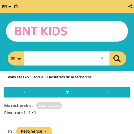
FR
recherche avancée
Vous êtes ici :
Accueil
/
Résultats de la recherche
Ma recherche :
مجموعة البحث
Résultats
1
-
1
/ 1
(Mise
Pertinence
Tri :