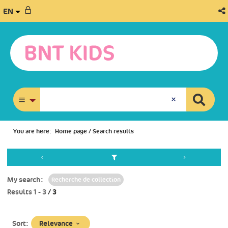
EN
advanced search
You are here:
Home page
/
Search results
My search:
Recherche de collection
Results
1
-
3
/ 3
(Immediate
Relevance
Sort: