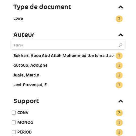
Type de document
Livre
3
Auteur
Bokharî, Abou Abd Allâh Mohammâd ibn Ismâ'il al-
1
Gutbub, Adolphe
1
Jugie, Martin
1
Levi-Provençal, E
1
Support
CONV
2
MONOG
1
PERIOD
1