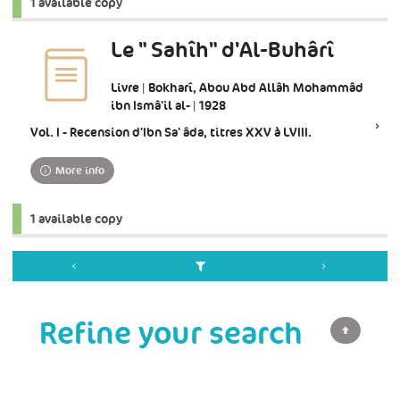
1 available copy
Le " Sahîh" d'Al-Buhârî
Livre | Bokharî, Abou Abd Allâh Mohammâd
ibn Ismâ'il al- | 1928
Vol. I - Recension d'Ibn Sa' âda, titres XXV à LVIII.
More info
1 available copy
Refine your search