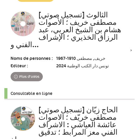
à
jour
الثالوث [تسجيل صوتي]
immédiate)
مصطفى خريف ؛ الأصوات
هشام بن الشيخ العربي، عبد
الرزاق الخذيري ؛ الإشراف
الفني و...
Noms de personnes :
خريف, مصطفى 1910-1967
Editeur :
تونس دار الكتب الوطنية 2024
Plus d'infos
Consultable en ligne
الحاج زيّان [تسجيل صوتي]
مصطفى خريّف ؛ الاصوات
عائشة العياشي : الاشراف
الفني معز المرابط ؛ تدقيق