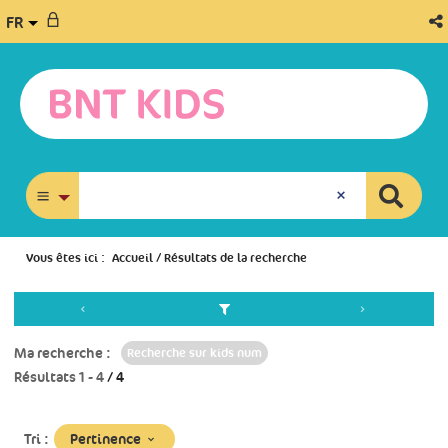
FR
recherche avancée
Vous êtes ici :
Accueil
/
Résultats de la recherche
Ma recherche :
Recherche sur kids num
Résultats
1
-
4
/ 4
(Mise
Pertinence
Tri :