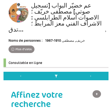
عم خضيّر البواب [تسجيل
صوتي] مصطفى خريّف ؛
الاصوات اسلام الطرابلسي :
الاشراف الفني معز المرابط ؛
تدق...
Noms de personnes :
خريف, مصطفى 1910-1967
Plus d'infos
Consultable en ligne
Affinez votre
recherche