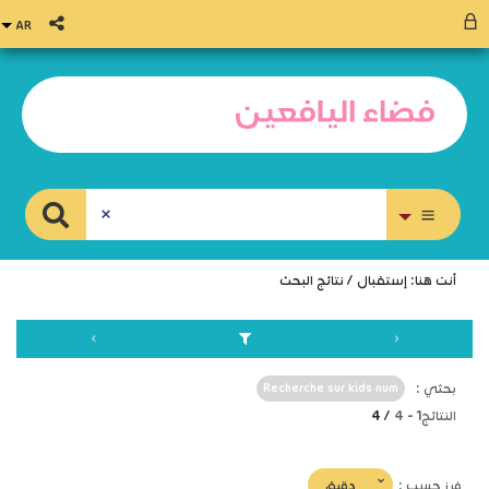
بحث متقدم
أنت هنا:
إستقبال
/
نتائج البحث
بحثي :
Recherche sur kids num
النتائج
1
-
4
/ 4
(imediat
دقيق
فرز حسب :