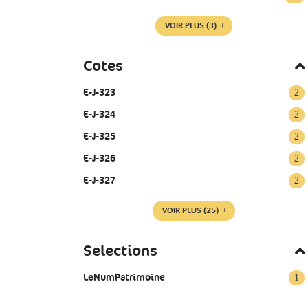
VOIR PLUS
(3)
Cotes
E-J-323
2
E-J-324
2
E-J-325
2
E-J-326
2
E-J-327
2
VOIR PLUS
(25)
Selections
LeNumPatrimoine
1