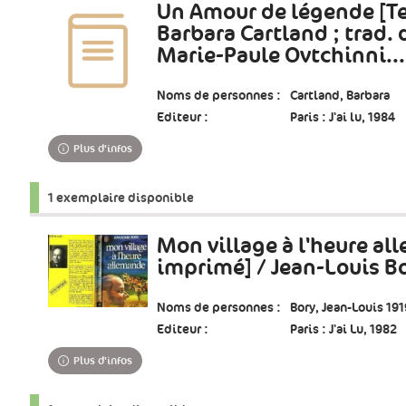
Un Amour de légende [T
Barbara Cartland ; trad. 
Marie-Paule Ovtchinni...
Noms de personnes :
Cartland, Barbara
Editeur :
Paris : J'ai lu, 1984
Plus d'infos
1 exemplaire disponible
Mon village à l'heure al
imprimé] / Jean-Louis B
Noms de personnes :
Bory, Jean-Louis 19
Editeur :
Paris : J'ai Lu, 1982
Plus d'infos