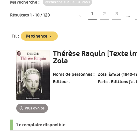
Ma recherche :
Recherche sur J'ai lu. Paris
1
2
3
...
Résultats
1
-
10
/ 123
(Mise
Pertinence
Tri :
à
jour
Thérèse Raquin [Texte i
immédiate)
Zola
Noms de personnes :
Zola, Émile (1840-1
Editeur :
Paris : Editions j'ai 
Plus d'infos
1 exemplaire disponible