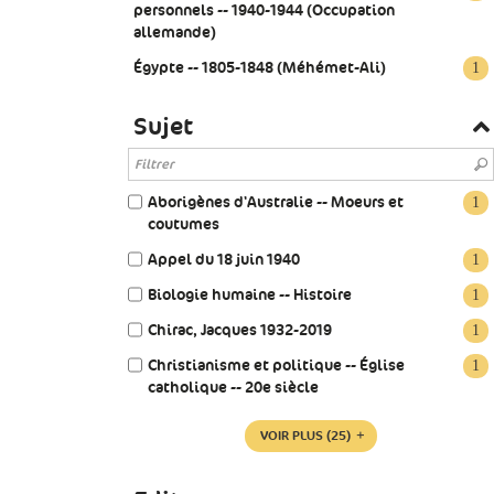
personnels -- 1940-1944 (Occupation
allemande)
Égypte -- 1805-1848 (Méhémet-Ali)
1
Sujet
Aborigènes d'Australie -- Moeurs et
1
coutumes
Appel du 18 juin 1940
1
Biologie humaine -- Histoire
1
Chirac, Jacques 1932-2019
1
Christianisme et politique -- Église
1
catholique -- 20e siècle
VOIR PLUS
(25)