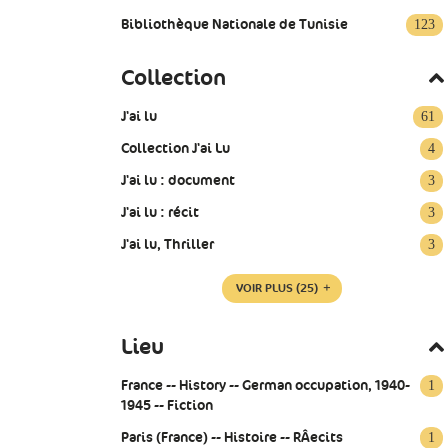
Bibliothèque Nationale de Tunisie
123
Collection
J'ai lu
61
Collection J'ai Lu
4
J'ai lu : document
3
J'ai lu : récit
3
J'ai lu, Thriller
3
VOIR PLUS
(25)
Lieu
France -- History -- German occupation, 1940-
1
1945 -- Fiction
Paris (France) -- Histoire -- RÂecits
1