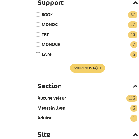
Support
BOOK
67
MONOG
27
TRT
16
MONOGR
7
Livre
6
VOIR PLUS
(4)
Section
Aucune valeur
116
Magasin livre
6
Adulte
1
Site