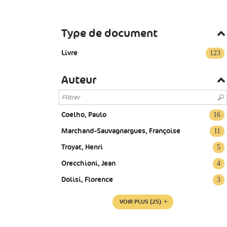
Type de document
Livre
123
Auteur
Coelho, Paulo
16
Marchand-Sauvagnargues, Françoise
11
Troyat, Henri
5
Orecchioni, Jean
4
Dolisi, Florence
3
VOIR PLUS
(25)