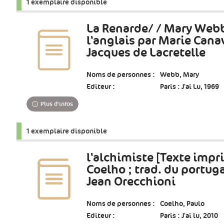
1 exemplaire disponible
La Renarde/ / Mary Webb 
l'anglais par Marie Cana
Jacques de Lacretelle
Noms de personnes :
Webb, Mary
Editeur :
Paris : J'ai Lu, 1969
Plus d'infos
1 exemplaire disponible
l'alchimiste [Texte impr
Coelho ; trad. du portuga
Jean Orecchioni
Noms de personnes :
Coelho, Paulo
Editeur :
Paris : J'ai lu, 2010