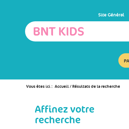
Aller
Aller
Aller
au
au
à
menu
contenu
la
Site Général
recherche
P
Vous êtes ici :
Accueil
/
Résultats de la recherche
Affinez votre
recherche