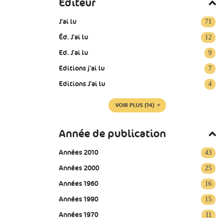
Editeur
J'ai lu
71
Éd. J'ai lu
12
Ed. J'ai lu
9
Editions j'ai lu
7
Editions J'ai lu
4
VOIR PLUS
(14)
Année de publication
Années 2010
43
Années 2000
25
Années 1960
16
Années 1990
15
Années 1970
11