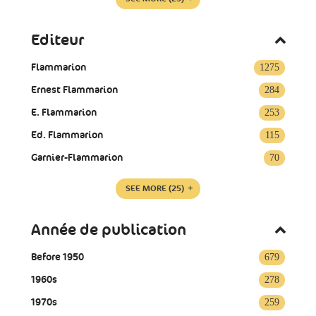
Editeur
Flammarion
1275
Ernest Flammarion
284
E. Flammarion
253
Ed. Flammarion
115
Garnier-Flammarion
70
SEE MORE
(25)
Année de publication
Before 1950
679
1960s
278
1970s
259