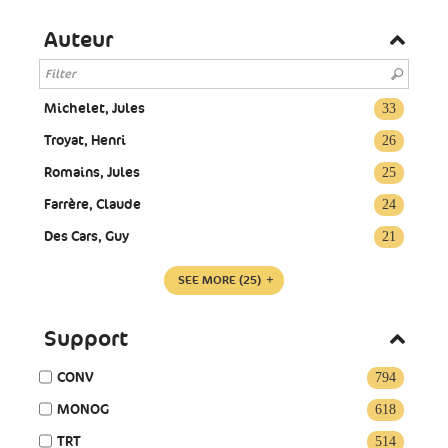
Auteur
Michelet, Jules
33
Troyat, Henri
26
Romains, Jules
25
Farrère, Claude
24
Des Cars, Guy
21
SEE MORE
(25)
Support
CONV
794
MONOG
618
TRT
514