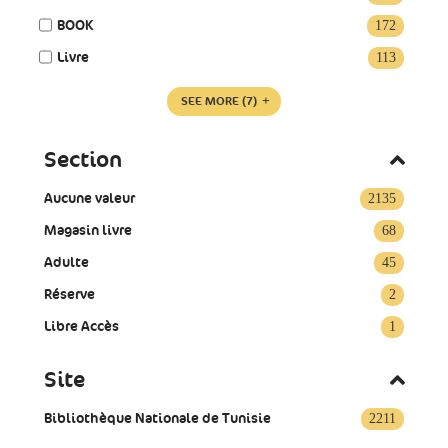
BOOK
172
Livre
113
SEE MORE
(7)
Section
Aucune valeur
2135
Magasin livre
68
Adulte
45
Réserve
2
Libre Accès
1
Site
Bibliothèque Nationale de Tunisie
2211