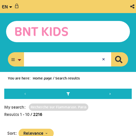
EN
advanced search
You are here:
Home page
/
Search results
My search:
Recherche sur Flammarion. Paris
Results
1
-
10
/ 2216
(Immediate
Relevance
Sort: