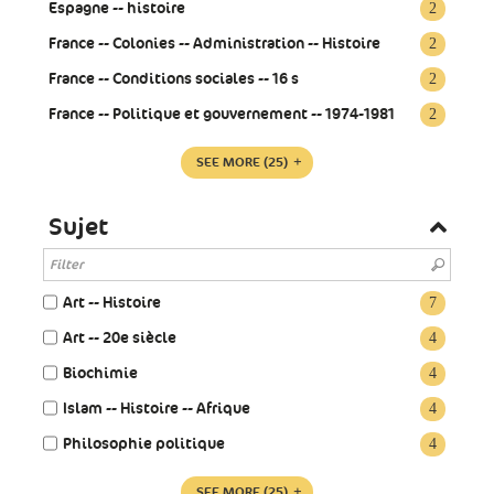
Espagne -- histoire
2
France -- Colonies -- Administration -- Histoire
2
France -- Conditions sociales -- 16 s
2
France -- Politique et gouvernement -- 1974-1981
2
SEE MORE
(25)
Sujet
Art -- Histoire
7
Art -- 20e siècle
4
Biochimie
4
Islam -- Histoire -- Afrique
4
Philosophie politique
4
SEE MORE
(25)