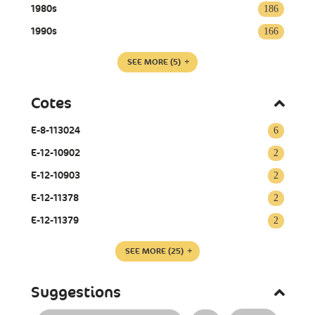
1980s
186
1990s
166
SEE MORE
(5)
Cotes
E-8-113024
6
E-12-10902
2
E-12-10903
2
E-12-11378
2
E-12-11379
2
SEE MORE
(25)
Suggestions