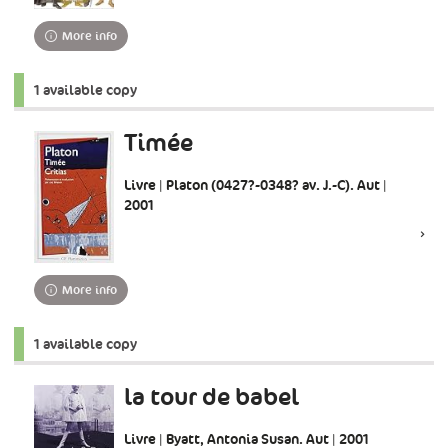
More info
1 available copy
Timée
Livre | Platon (0427?-0348? av. J.-C). Aut |
2001
More info
1 available copy
la tour de babel
Livre | Byatt, Antonia Susan. Aut | 2001