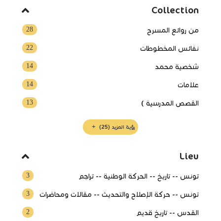
Collection
28
من روائع المسرح
22
نفائس المخطوطات
14
شخصية محمد
14
علامات
13
القصص المدرسية )
رؤية المزيد
(25)
Lieu
3
تونس -- تاريخ -- الحركة الوطنية -- تراجم
3
تونس -- حركة الإصلاح والتحديث -- مقالات ومحاضرات
2
القدس‏ -- ‏تاريخ قديم‏