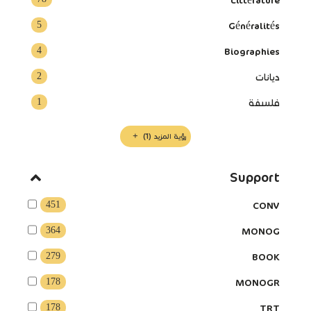
Littérature
5
Généralités
4
Biographies
2
ديانات
1
فلسفة
رؤية المزيد
(1)
Support
451
CONV
364
MONOG
279
BOOK
178
MONOGR
178
TRT