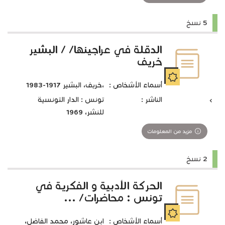
5 نسخ
الدقلة في عراجينها/ / البشير
خريف
أسماء الأشخاص :
،خريف، البشير 1917-1983
الناشر :
تونس : الدار التونسية
للنشر، 1969
مزيد من المعلومات
2 نسخ
الحركة الأدبية و الفكرية في
تونس : محاضرات/ ...
أسماء الأشخاص :
ابن عاشور، محمد الفاضل،