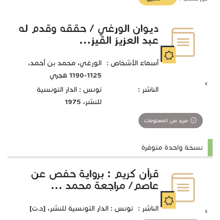
تأثير)
ديوان الورغي / حققه وقدم له
عبد العزيز القيز...
أسماء الأشخاص :
الورغي، محمد بن أحمد،
1125-1190 هجري
الناشر :
تونس : الدار التونسية
للنشر، 1975
مزيد من المعلومات
نسخة واحدة متوفرة
قرآن كريم : برواية حفص عن
عاصم/ مراجعة محمد ...
الناشر :
تونس : الدار التونسية للنشر، [د.ت]