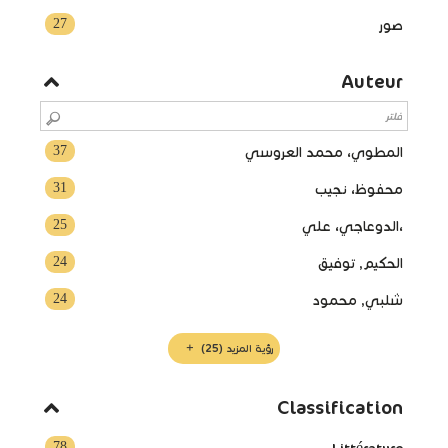
27
صور
Auteur
37
المطوي، محمد العروسي
31
محفوظ، نجيب
25
،الدوعاجي، علي
24
الحكيم, توفيق
24
شلبي, محمود
رؤية المزيد
(25)
Classification
78