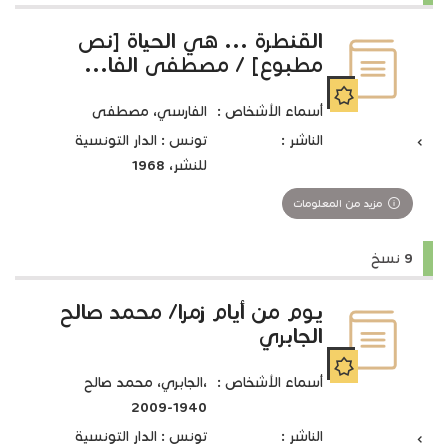
القنطرة ... هي الحياة [نص
مطبوع] / مصطفى الفا...
أسماء الأشخاص :
الفارسي، مصطفى
الناشر :
تونس : الدار التونسية
للنشر، 1968
مزيد من المعلومات
9 نسخ
يوم من أيام زمرا/ محمد صالح
الجابري
أسماء الأشخاص :
،الجابري، محمد صالح
1940-2009
الناشر :
تونس : الدار التونسية