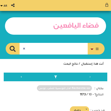
بحث متقدم
أنت هنا:
إستقبال
/
نتائج البحث
بحثي :
Recherche sur الدار التونسية للنشر،. تونس
النتائج
1
-
10
/ 1173
(imediat
دقيق
فرز حسب :