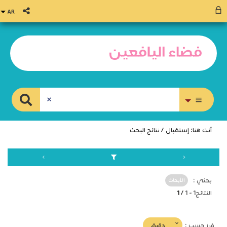
بحث متقدم
أنت هنا:
إستقبال
/
نتائج البحث
بحثي :
الأبحاث
النتائج
1
-
1
/ 1
(imediat
دقيق
فرز حسب :