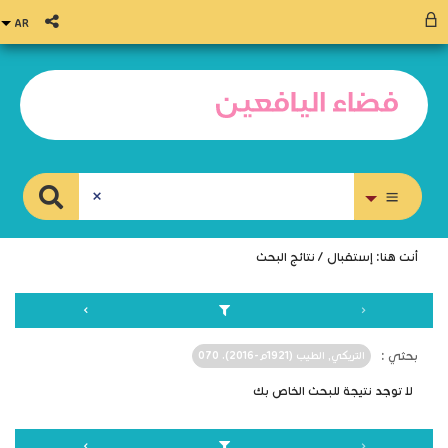
بحث متقدم
أنت هنا:
إستقبال
/
نتائج البحث
بحثي :
التريكي, الطيب (1921م-2016). 070
لا توجد نتيجة للبحث الخاص بك