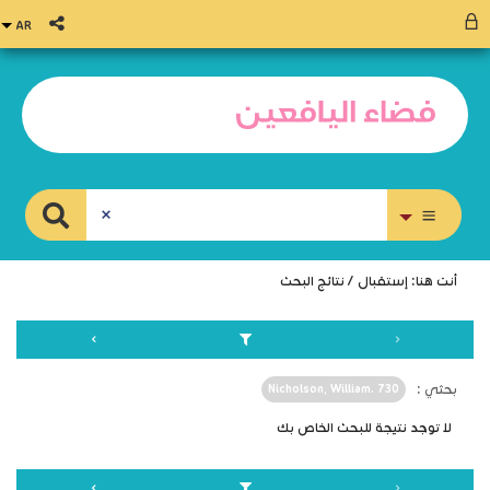
بحث متقدم
أنت هنا:
إستقبال
/
نتائج البحث
بحثي :
Nicholson, William. 730
لا توجد نتيجة للبحث الخاص بك