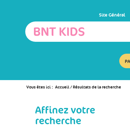
Aller
Aller
Aller
au
au
à
menu
contenu
la
Site Général
recherche
P
Vous êtes ici :
Accueil
/
Résultats de la recherche
Affinez votre
recherche