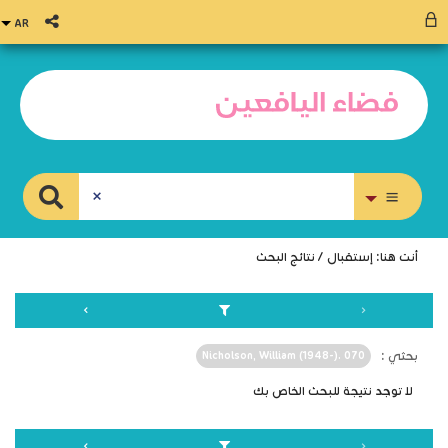
بحث متقدم
أنت هنا:
إستقبال
/
نتائج البحث
بحثي :
Nicholson, William (1948-). 070
لا توجد نتيجة للبحث الخاص بك