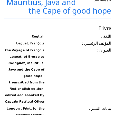
Mauritius, Java and
the Cape of good hope
Livre
اللغة :
English
المؤلف الرئيسي :
Leguat, François
العنوان :
the Voyage of François
Leguat, of Bresse to
Rodriguez, Mauritius,
Java and the Cape of
good hope :
transcribed from the
first english edition,
edited and annoted by
Captain Pasfield Oliver
بيانات النشر :
London : Print. for the
Hakluyt society,