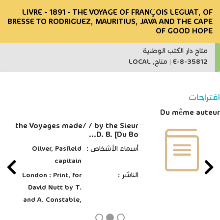
LIVRE - 1891 - THE VOYAGE OF FRANÇOIS LEGUAT, OF
BRESSE TO RODRIGUEZ, MAURITIUS, JAVA AND THE CAPE
OF GOOD HOPE
متاح دار الكتب الوطنية
E-8-35812
|
متاح, LOCAL
اقتراحات
Du même auteur
the Voyages made/ / by the Sieur
D. B. [Du Bo...
أسماء الأشخاص :
Oliver, Pasfield
capitain
الناشر :
London : Print, for
David Nutt by T.
and A. Constable,
MDCCCXCVII [1897]