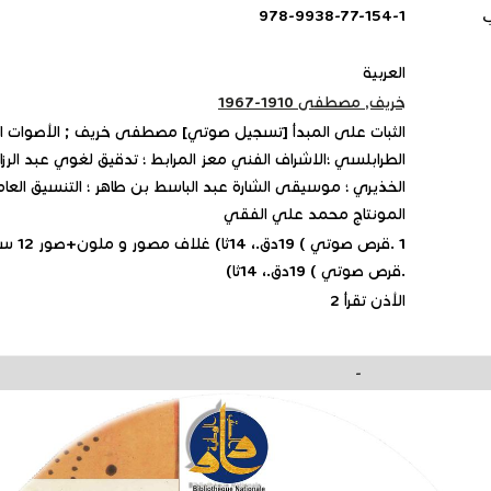
ب
978-9938-77-154-1
العربية
خريف, مصطفى 1910-1967
الثبات على المبدأ [تسجيل صوتي] مصطفى خريف ; الأصوات ا
الطرابلسي ؛الاشراف الفني معز المرابط ؛ تدقيق لغوي عبد الرزا
الخذيري ؛ موسيقى الشارة عبد الباسط بن طاهر ؛ التنسيق العام
المونتاج محمد علي الفقي
.قرص صوتي ) 19دق.، 14ثا)
الأذن تقرأ 2
-