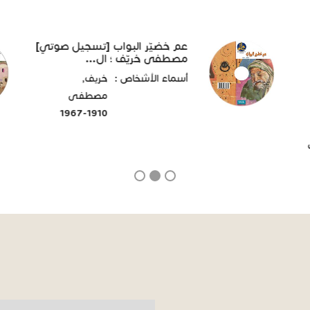
عم خضيّر البواب [تسجيل صوتي]
مصطفى خريّف ؛ ال...
أسماء الأشخاص :
خريف,
مصطفى
1910-1967