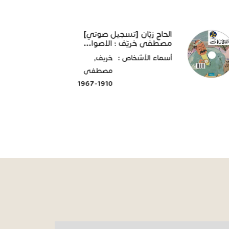
الحاج زيّان [تسجيل صوتي]
مصطفى خريّف ؛ الاصوا...
أسماء الأشخاص :
خريف,
مصطفى
1910-1967