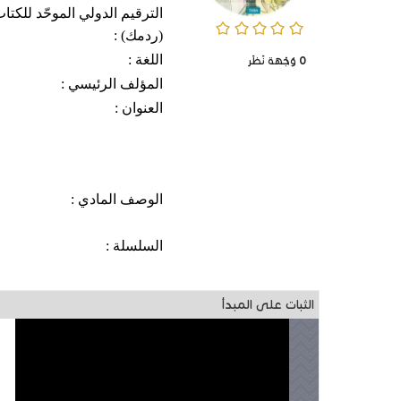
الترقيم الدولي الموحّد للكتا
0/5
(ردمك) :
اللغة :
0
وُجْهَة نَظَر
المؤلف الرئيسي :
العنوان :
الوصف المادي :
السلسلة :
الثبات على المبدأ