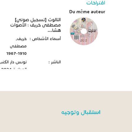
اقتراحات
Du même auteur
الثالوث [تسجيل صوتي]
مصطفى خريف ؛ الأصوات
هشا...
أسماء الأشخاص :
خريف,
مصطفى
1910-1967
الناشر :
تونس دار الكتب
الوطنية 2024
استقبال وتوجيه