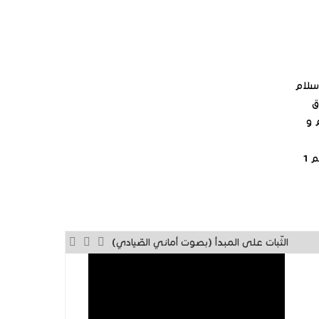
جديدة)
سلام
ق
 و
1 .قرص صوتي ) 19دق.، 14ثا) غلاف مصور و ملون+صور 12 سم 1
الثّبات على المبدأ (بصوت أماني الصّيادي)