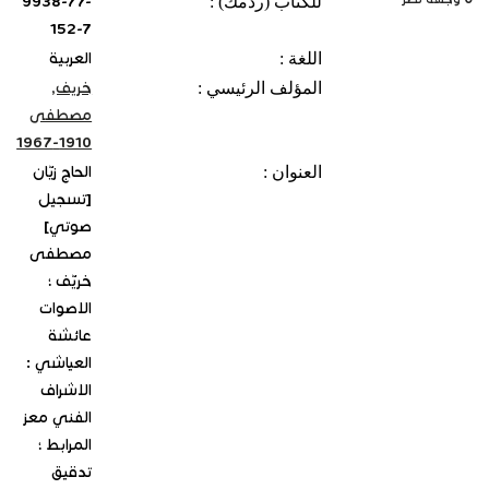
للكتاب (ردمك) :
9938-77-
152-7
اللغة :
العربية
المؤلف الرئيسي :
خريف,
مصطفى
1910-1967
العنوان :
الحاج زيّان
[تسجيل
صوتي]
مصطفى
خريّف ؛
الاصوات
عائشة
العياشي :
الاشراف
الفني معز
المرابط ؛
تدقيق