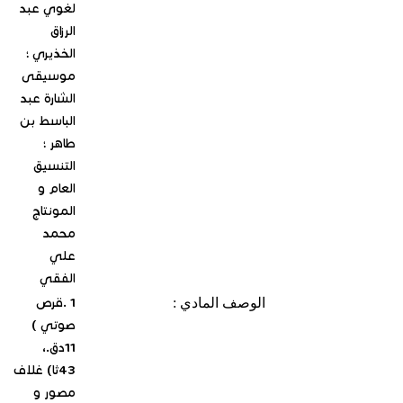
لغوي عبد
الرزاق
الخذيري ؛
موسيقى
الشارة عبد
الباسط بن
طاهر ؛
التنسيق
العام و
المونتاج
محمد
علي
الفقي
الوصف المادي :
1 .قرص
صوتي )
11دق.،
43ثا) غلاف
مصور و