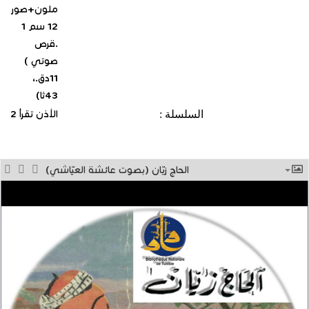
ملون+صور
12 سم 1
.قرص
صوتي )
11دق.،
43ثا)
السلسلة :
الأذن تقرأ 2
الحاج زيّان (بصوت عائشة العيّاشي)