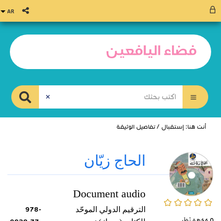
أنت هنا:
إستقبال
/
تفاصيل الوثيقة
الحاج زيّان
Document audio
0/5
الترقيم الدولي الموحّد
978-
0
وُجْهَة نَظَر