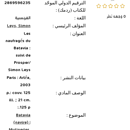
الترقيم الدولي الموحّد
2869596235
0/5
للكتاب (ردمك) :
0
وُجْهَة نَظَر
اللغة :
الفرنسية
المؤلف الرئيسي :
Leys, Simon
العنوان :
Les
naufragés du
Batavia :
suivi de
Prosper/
Simon Leys
بيانات النشر :
Paris : Arléa,
2003
الوصف المادي :
125 p.: couv.
ill. ; 21 cm.
125 p.:
الموضوع :
Batavia
(navire)
|
Mutineries.