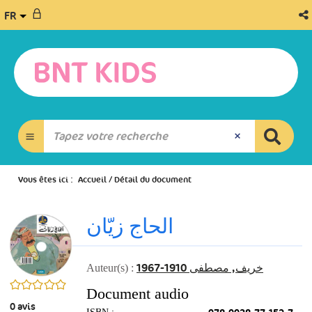
FR
Vous êtes ici :
Accueil
/
Détail du document
الحاج زيّان
خريف, مصطفى 1910-1967
Auteur(s) :
0/5
Document audio
0
avis