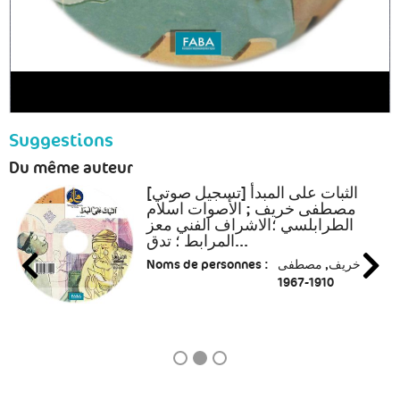
Suggestions
Du même auteur
الثبات على المبدأ [تسجيل صوتي]
مصطفى خريف ; الأصوات اسلام
الطرابلسي ؛الاشراف الفني معز
المرابط ؛ تدق...
Noms de personnes :
خريف, مصطفى
1910-1967