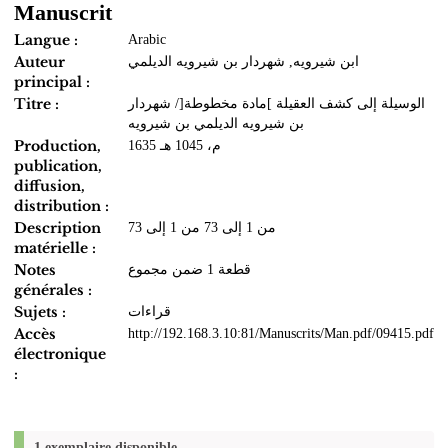
Manuscrit
Langue :
Arabic
Auteur
ابن شيرويه, شهردار بن شيرويه الديلمي
principal :
Titre :
الوسيلة إلى كشف العقيلة ]مادة مخطوطة[/ شهردار
بن شيرويه الديلمي بن شيرويه
Production,
1635 م، 1045 هـ
publication,
diffusion,
distribution :
Description
من 1 إلى 73 من 1 إلى 73
matérielle :
Notes
قطعة 1 ضمن مجموع
générales :
Sujets :
قراءات
Accès
http://192.168.3.10:81/Manuscrits/Man.pdf/09415.pdf
électronique
:
1 exemplaire disponible