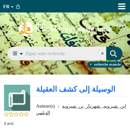
FR
recherche avancée
الوسيلة إلى كشف العقيلة
ابن شيرويه, شهردار بن شيرويه
Auteur(s) :
الديلمي
0/5
0
avis