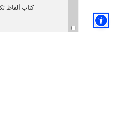
كتاب ألفاظ تكو
More info on availability
Livre | الغيلي، عبد المجيد محمد علي، (1980-). Aut | 2022