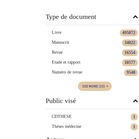
twitter
window)
(New
window)
Type de document
Livre
495872
Manuscrit
34022
Revue
16554
Etude et rapport
10577
Numéro de revue
9540
SEE MORE
(15)
Public visé
CDTHESE
1
Thèses médecine
1