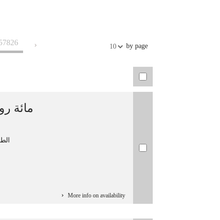
Exports
57826
by page
10
الطويلي, 
More info on availability