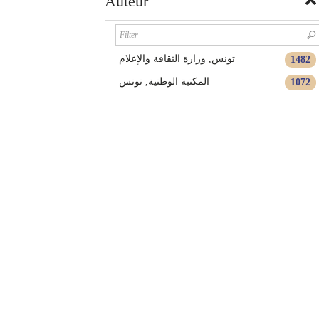
Auteur
تونس, وزارة الثقافة والإعلام
1482
المكتبة الوطنية, تونس
1072
Organisation Mondiale de la Santé
830
Unesco
732
Tunisie, Ministère de la culture et de la
711
sauvegarde du patrimoine
SEE MORE
(25)
Classification
Généralités
1615
Littérature
1045
Religion
257