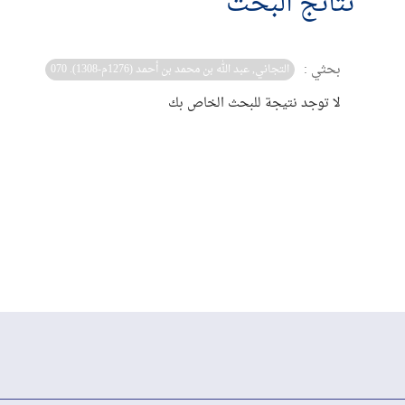
نتائج البحث
بحثي :
التجاني, عبد الله بن محمد بن أحمد (1276م-1308). 070
لا توجد نتيجة للبحث الخاص بك