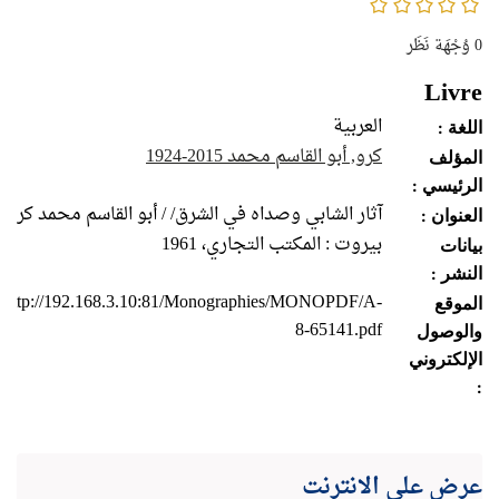
0/5
0
وُجْهَة نَظَر
Livre
العربية
اللغة :
كرو, أبو القاسم محمد 2015-1924
المؤلف
الرئيسي :
آثار الشابي وصداه في الشرق/ / أبو القاسم محمد كرو
العنوان :
بيروت : المكتب التجاري، 1961
بيانات
النشر :
http://192.168.3.10:81/Monographies/MONOPDF/A-
الموقع
8-65141.pdf
والوصول
الإلكتروني
:
عرض على الانترنت