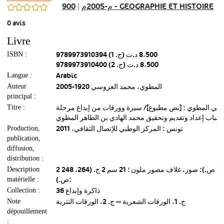
|
م-2005م
900 - GEOGRAPHIE ET HISTOIRE
0/5
0
avis
Livre
9789973910394 (ج. 1) 8،500 د.ت
ISBN :
9789973910400 (ج. 2) 8،500 د.ت
Arabic
Langue :
المطوي، محمد العروسي 1920-2005
Auteur
principal :
سي المطوي : [نص مطبوع]/ سيرة وورقات من إبداع مرحلة
Titre :
لشباب إعداد وتقديم وتحقيق محمد الهادي بن الطاهر المطوي
تونس : المركز الوطني للإتصال الثقافي‏، ‏2011
Production,
publication,
diffusion,
distribution :
2 ج. (264، 248 ص.): صور، غلاف مصور ملون ؛ 21 سم 2 ج. (264، 248
Description
ص.):
matérielle :
ذاكرة وإبداع ‏36
Collection :
ج. 1، الورقات الشعرية‏ -- ‏ج. 2، الورقات النثرية
Note
dépouillement
: