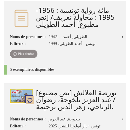
jour
مائة رواية تونسية : 1956-
immédiate)
1995 : محاولة تعريف/ [نص
مطبوع] أحمد الطويلي
Noms de personnes :
الطويلي, أحمد ...-1942
Editeur :
تونس : أحمد الطويلي، 1999
Plus d'infos
5 exemplaires disponibles
بورصة العلالش [نص مطبوع]
/ عبد العزيز بلخوجة، رضوان
الرياحي، زهر الدين برحيمة.
Noms de personnes :
بلخوجة, ‏عبد العزيز
Editeur :
تونس : دار أبولونيا للنشر، 2025