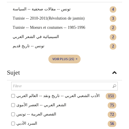
تونس‏ -- ‏مقالات صحفية -- ‏السياسة‏
4
Tunisie -- 2010-2011(Révolution de jasmin)
3
Tunisie -- Moeurs et coutumes -- 1985-1996
2
السيميائية في الشعر العربي‏
2
تونس -- تاريخ قديم
2
VOIR PLUS
(25)
Sujet
الأدب الشعبي العربي -- تاريخ ونقد -- العالم العربي
151
الشعر العربي -- العصر الأموى
75
القصص العربية -- تونس
72
السرد الأدبي
56