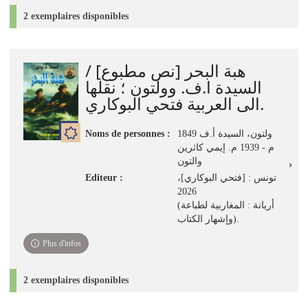
2 exemplaires disponibles
هبة البحر [نص مطبوع] /
السيدة ا.ف. وولتون ؛ نقلها
الى العربية فتحي البوكاري.
Noms de personnes :
ولتون، السيدة أ.ف 1849
م - 1939 م. إيمي كاثرين
والتون
Editeur :
تونس : [فتحي البوكاري]،
2026
(أريانة : المغاربية لطباعة
وإشهار الكتاب).
Plus d'infos
2 exemplaires disponibles