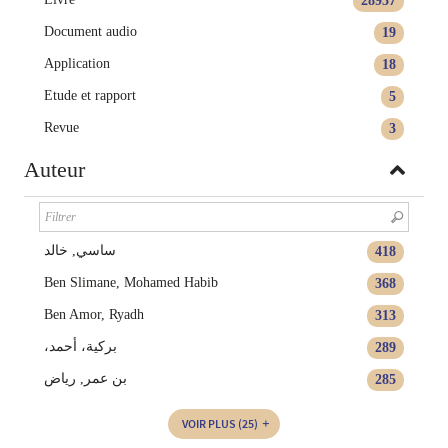
28937
Document audio
19
Application
18
Etude et rapport
5
Revue
3
Auteur
ساسي, خالد
418
Ben Slimane, Mohamed Habib
368
Ben Amor, Ryadh
313
،بركية، أحمد
289
بن عمر, رياض
285
VOIR PLUS
(25)