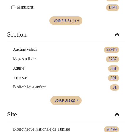
Manuscrit
1398
VOIR PLUS
(11)
Section
Aucune valeur
22976
Magasin livre
3267
Adulte
561
Jeunesse
291
Bibliothèque enfant
31
VOIR PLUS
(2)
Site
Bibliothèque Nationale de Tunisie
26499