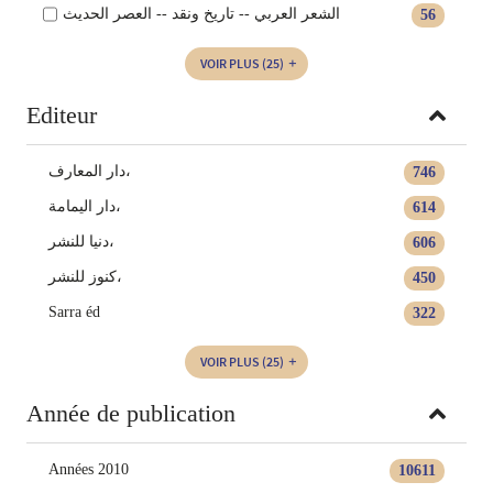
الشعر العربي -- تاريخ ونقد -- العصر الحديث
56
VOIR PLUS
(25)
Editeur
دار المعارف،
746
دار اليمامة،
614
دنيا للنشر،
606
كنوز للنشر،
450
Sarra éd
322
VOIR PLUS
(25)
Année de publication
Années 2010
10611