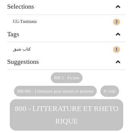
Selections
CG-Tunisiana
2
Tags
كتاب شيق
1
Suggestions
808.3 - Fiction
808.066 - Littérature pour enfants et jeunesse
fr vide
800 - LITTERATURE ET RHETO
RIQUE