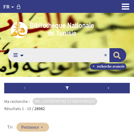
FR
recherche avancée
Ma recherche :
800 - LITTERATURE ET RHETORIQUE
Résultats
1
-
10
/ 28982
(Mise
Tri :
Pertinence
à