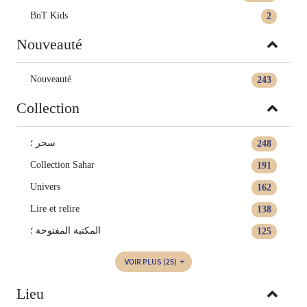
BnT Kids
2
Nouveauté
Nouveauté
243
Collection
سحر ؛
248
Collection Sahar
191
Univers
162
Lire et relire
138
المكتبة المفتوحة ؛
125
VOIR PLUS
(25)
Lieu