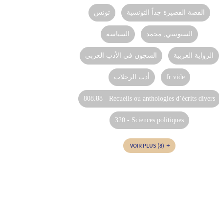
القصة القصيرة جداً التونسية
تونس
السنوسي, محمد
السياسة
الرواية العربية
السجون في الأدب العربي
أدب الرحلات
fr vide
808.88 - Recueils ou anthologies d’écrits divers
320 - Sciences politiques
VOIR PLUS
(8)