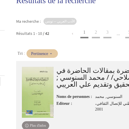
Résultats de la recherche
Ma recherche :
الأدب العربي -- تونس
1
2
3
Résultats
1
-
10
/ 42
...
(Mise
Tri :
Pertinence
à
jour
اضرة بمقالات الحاضرة في
immédiate)
لإصلاحي/ / محمد السنوسي
حقيق وتقديم علي العريبي
Noms de personnes :
السنوسي, محمد
Editeur :
طني للإتصال الثقافي
2001
Plus d'infos