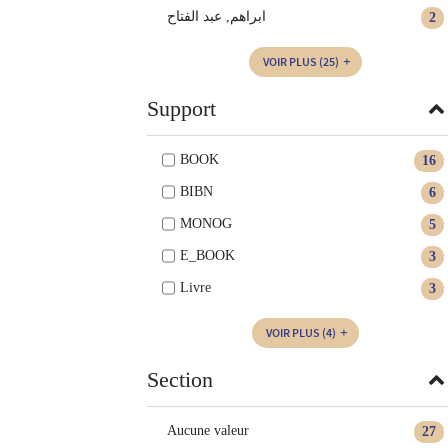
ابراهم, عبد الفتاح
2
VOIR PLUS
(25)
Support
BOOK
16
BIBN
6
MONOG
5
E_BOOK
3
Livre
3
VOIR PLUS
(4)
Section
Aucune valeur
27