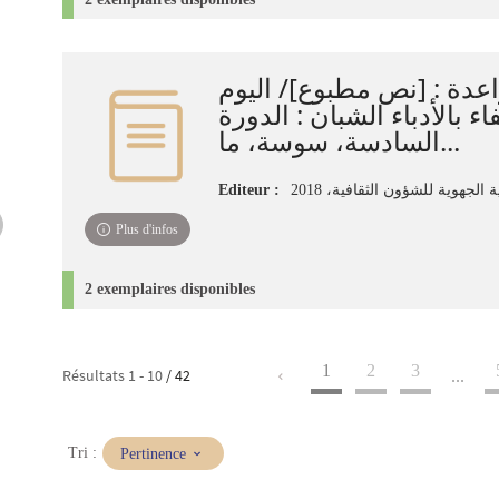
عدة : [نص مطبوع]‏‏‏/ ‏اليوم
ء بالأدباء الشبان : ‏الدورة
السادسة‏‏‏، سوسة، ما...
Editeur :
الجهوية‏ للشؤون الثقافية‏، ‏2018‏
Plus d'infos
2 exemplaires disponibles
1
2
3
Résultats
1
-
10
/ 42
...
(Mise
Tri :
Pertinence
à
jour