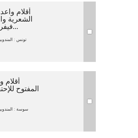
أقلام واعدة
الشعرية وال
فيفري 2016، سوسة ‏اليوم الم...
تونس‏ : ‏المندوبية
أقلام وا
المفتوح للإحتفا
سوسة‏ : ‏المندوبية 