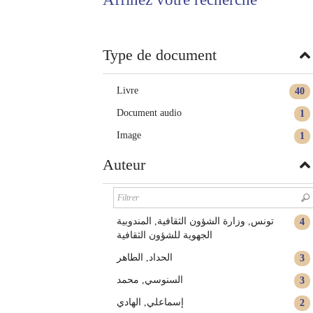
twitter
fenêtre)
(Nouvelle
fenêtre)
Type de document
Livre
40
Document audio
1
Image
1
Auteur
تونس‏‏, ‏وزارة الشؤون الثقافية‏, ‏‏المندوبية
4
الجهوية للشؤون الثقافية‏
الحداد, الطاهر‏
3
السنوسي, محمد
3
إسماعلي, الهادي
2