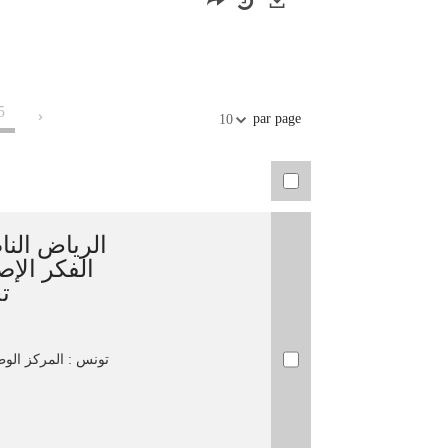
Exports
5
par page
10
الرياض الن
الفكر ا ;
ت
تونس : المركز الو،