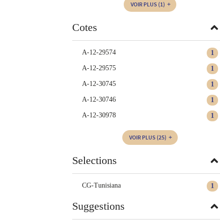
VOIR PLUS
(1)
Cotes
A-12-29574
1
A-12-29575
1
A-12-30745
1
A-12-30746
1
A-12-30978
1
VOIR PLUS
(25)
Selections
CG-Tunisiana
1
Suggestions