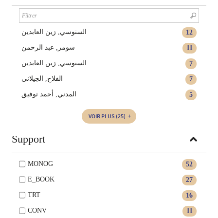
السنوسي‏, ‏زين العابدين‏
12
سومر, عبد الرحمن
11
السنوسي, زين العابدين
7
الفلاح, الجيلاني
7
المدني, أحمد توفيق
5
VOIR PLUS
(25)
Support
MONOG
52
E_BOOK
27
TRT
16
CONV
11