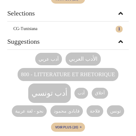
Selections
CG-Tunisiana
1
Suggestions
الأدب العربي
أدب عربي
800 - LITTERATURE ET RHETORIQUE
أدب تونسي
أخلاق
أدب
تونس‏
فلاحة
قابادو, محمود
نحو - لغة عربية
VOIR PLUS
(20)