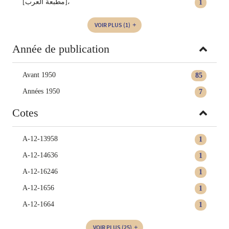
[مطبعة العرب]،
1
VOIR PLUS
(1)
Année de publication
Avant 1950
85
Années 1950
7
Cotes
A-12-13958
1
A-12-14636
1
A-12-16246
1
A-12-1656
1
A-12-1664
1
VOIR PLUS
(25)