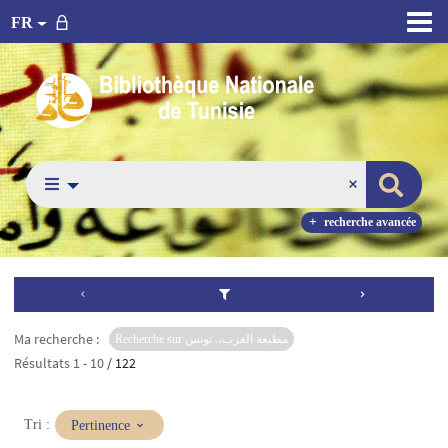
FR
recherche avancée
Ma recherche :
Recherche sur مطبعة العرب،. تونس
Résultats
1
-
10
/ 122
(Mise
Tri :
Pertinence
à