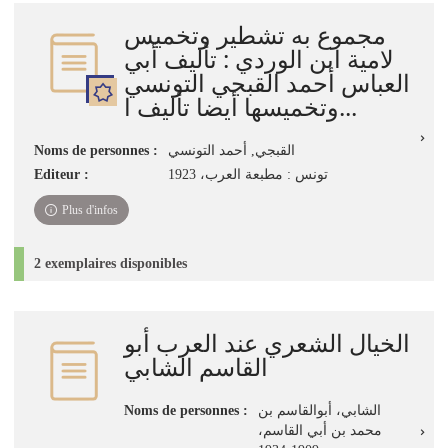
jour
مجموع به تشطير وتخميس
immédiate)
لامية ابن الوردي : تأليف أبي
العباس أحمد القبجي التونسي
وتخميسها أيضا تأليف ا...
Noms de personnes :
القبجي, أحمد التونسي
Editeur :
تونس : مطبعة العرب، 1923
Plus d'infos
2 exemplaires disponibles
الخيال الشعري عند العرب أبو
القاسم الشابي
Noms de personnes :
الشابي، أبوالقاسم بن
محمد بن أبي القاسم،