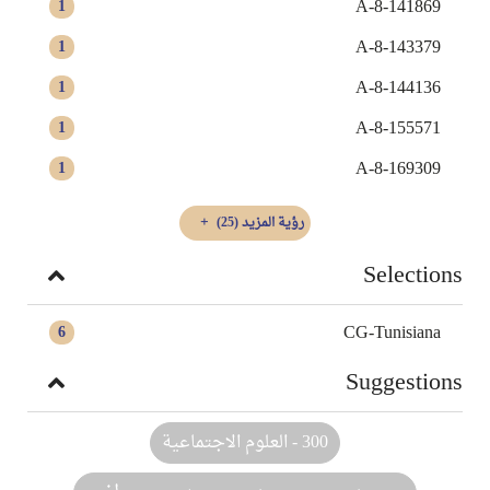
A-8-141869
1
A-8-143379
1
A-8-144136
1
A-8-155571
1
A-8-169309
1
رؤية المزيد
(25)
Selections
CG-Tunisiana
6
Suggestions
300 - العلوم الاجتماعية