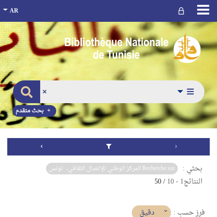
بحث متقدم
بحثي :
Recherche sur المركز الوطني للإتصال الثقافي،. تونس
النتائج
1
-
10
/ 50
(imediat
دقيق
فرز حسب :