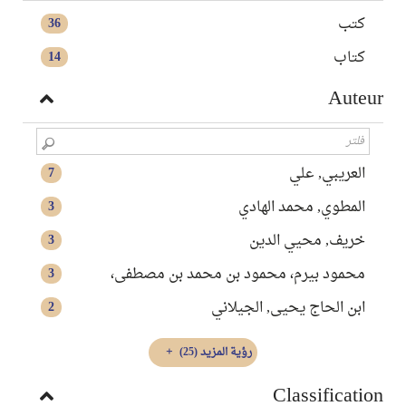
كتب
36
كتاب
14
Auteur
العريبي, علي
7
المطوي, محمد الهادي
3
خريف, محيي الدين
3
محمود بيرم، محمود بن محمد بن مصطفى،
3
ابن الحاج يحيى, الجيلاني
2
رؤية المزيد
(25)
Classification