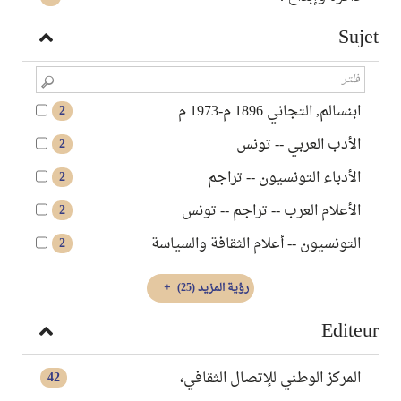
Sujet
ابنسالم, التجاني 1896 م-1973 م
2
الأدب العربي -- تونس
2
الأدباء التونسيون -- تراجم
2
الأعلام العرب -- تراجم -- تونس
2
التونسيون -- أعلام الثقافة والسياسة
2
رؤية المزيد
(25)
Editeur
المركز الوطني للإتصال الثقافي،
42