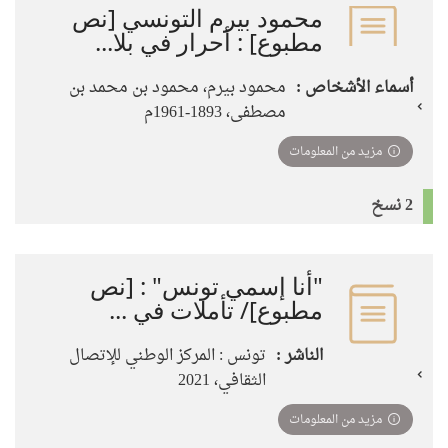
محمود بيرم التونسي [نص
مطبوع] : أحرار في بلا...
أسماء الأشخاص :
محمود بيرم، محمود بن محمد بن
مصطفى، 1893-1961م
مزيد من المعلومات
2 نسخ
"أنا إسمي تونس" : ‏[نص
مطبوع]‏‏/ ‏تأملات في ...
الناشر :
تونس : المركز الوطني للإتصال
الثقافي‏، ‏2021
مزيد من المعلومات