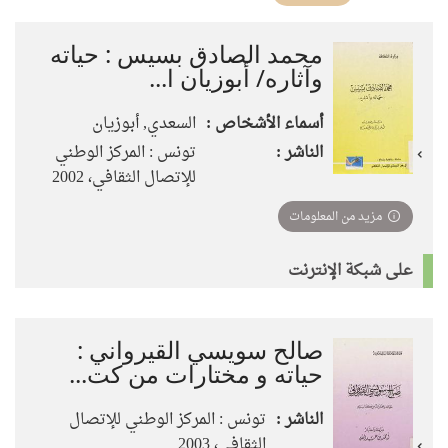
تأثير)
محمد الصادق بسيس‏ : ‏حياته
وآثاره/ أبوزيان ا...
أسماء الأشخاص :
السعدي, أبوزيان
الناشر :
تونس : المركز الوطني
للإتصال الثقافي، 2002
مزيد من المعلومات
على شبكة الإنترنت
صالح سويسي القيرواني :
حياته و مختارات من كت...
الناشر :
تونس : المركز الوطني للإتصال
الثقافي، 2003