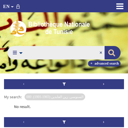
EN
advanced search
My search:
السنوسي, زين العابدين (1965-1901). 080
No result.