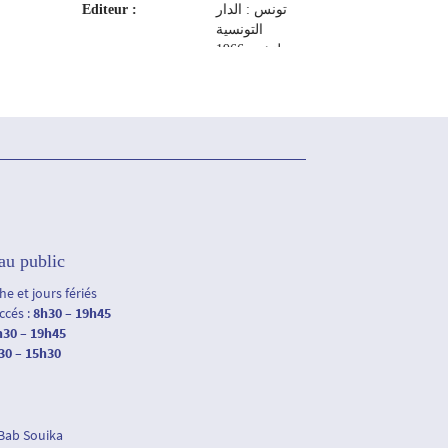
Editeur :
تونس : الدار
التونسية
لنشر‏، ‏1966
au public
e et jours fériés
accés :
8h30 – 19h45
h30 – 19h45
30 – 15h30
 Bab Souika