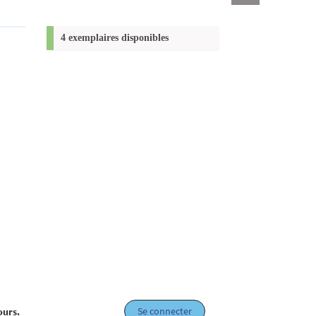
Exports
permanent
(Nouvelle
4 exemplaires disponibles
fenêtre)
Se connecter
ours.