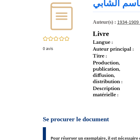
قاسم الشابي
twitter
fenêtre)
(Nouvelle
fenêtre)
Auteur(s) :
Livre
0/5
Langue :
0
avis
Auteur principal :
Titre :
Production,
publication,
diffusion,
distribution :
Description
matérielle :
Se procurer le document
Pour réserver un exemplaire, il est nécessaire