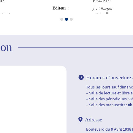
9-1934
1909-1934
Editeur :
سوسة : دار
المعارف،
نقوش،
2010
ion
Horaires d’ouverture 
Tous les jours sauf dimanch
– Salle de lecture et libre 
– Salle des périodiques :
8
– Salle des manuscrits :
8h
Adresse
Boulevard du 9 Avril 1938