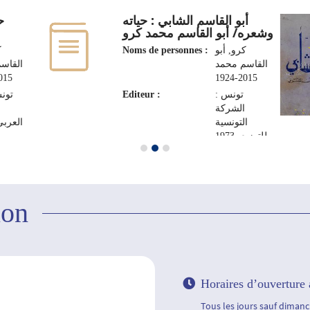
أبو القاسم الشابي : حياته
ح
وشعره/ أبو القاسم محمد كرو
ك
Noms de personnes :
كرو, أبو
القاسم محمد
القاس
5-1924
2015-1924
تونس
Editeur :
تونس :
الشركة
ا
التونسية
العربي، 8
للتوزيع، 1973
ion
Horaires d’ouverture 
Tous les jours sauf dimanch