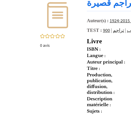
راجم قصيرة
twitter
fenêtre)
(Nouvelle
fenêtre)
Auteur(s) :
|
تراجم
|
ب
TEST :
0/5
Livre
0
avis
ISBN :
Langue :
Auteur principal :
Titre :
Production,
publication,
diffusion,
distribution :
Description
matérielle :
Sujets :