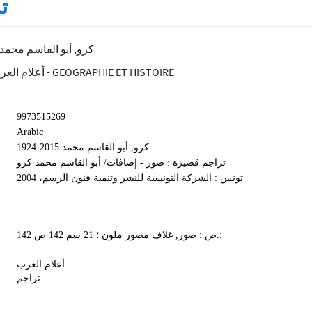
ت
كرو, أبو القاسم محمد 2015-1924
أعلام العر
900 - GEOGRAPHIE ET HISTOIRE
9973515269
Arabic
كرو, أبو القاسم محمد 2015-1924
تراجم قصيرة : صور - إضافات/ أبو القاسم محمد كرو
تونس : الشركة التونسية للنشر وتنمية فنون الرسم، 2004
142 ص.: صور, غلاف مصور ملون ؛ 21 سم 142 ص.:
أعلام العرب.
تراجم