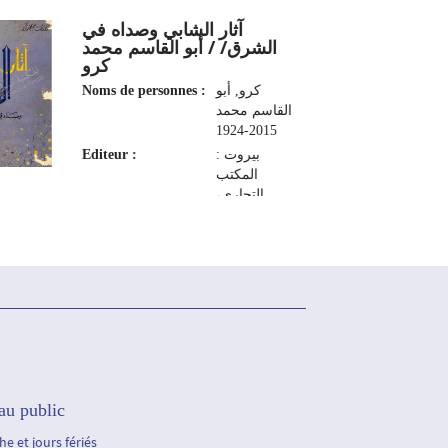
آثار الشابي وصداه في
الشرق/ / أبو القاسم محمد
كرو
Noms de personnes :
كرو, أبو
القاسم محمد
2015-1924
Editeur :
بيروت :
المكتب
التجاري،
1961
au public
e et jours fériés