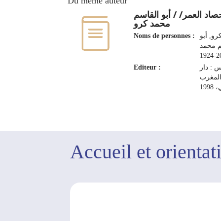
Du même auteur
صاد العمر/ / أبو القاسم
محمد كرو
Noms de personnes :
رو, أبو
م محمد
201
Editeur :
 : دار
لمغرب
199
Accueil et orientat