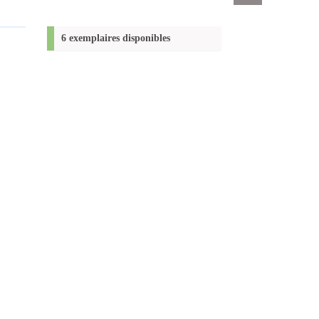
Exports
permanent
(Nouvelle
6 exemplaires disponibles
fenêtre)