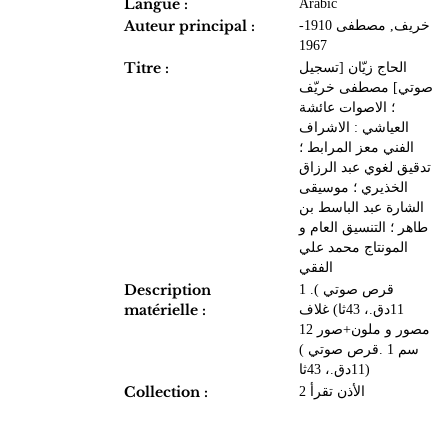
Langue :
Arabic
Auteur principal :
خريف, مصطفى 1910-
1967
Titre :
الحاج زيّان [تسجيل
صوتي] مصطفى خريّف
؛ الاصوات عائشة
العياشي : الاشراف
الفني معز المرابط ؛
تدقيق لغوي عبد الرزاق
الخذيري ؛ موسيقى
الشارة عبد الباسط بن
طاهر ؛ التنسيق العام و
المونتاج محمد علي
الفقي
Description
1 .قرص صوتي )
matérielle :
11دق.، 43ثا) غلاف
مصور و ملون+صور 12
سم 1 .قرص صوتي )
11دق.، 43ثا)
Collection :
الأذن تقرأ 2