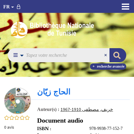
FR
recherche avancée
الحاج زيّان
خريف, مصطفى 1910-1967
Auteur(s) :
0/5
Document audio
0
avis
ISBN :
978-9938-77-152-7