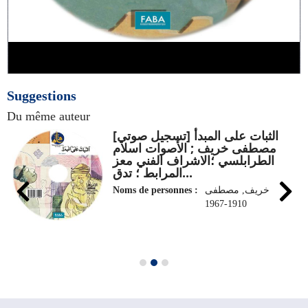
Suggestions
Du même auteur
الثبات على المبدأ [تسجيل صوتي]
مصطفى خريف ; الأصوات اسلام
الطرابلسي ؛الاشراف الفني معز
المرابط ؛ تدق...
Noms de personnes :
خريف, مصطفى
1910-1967