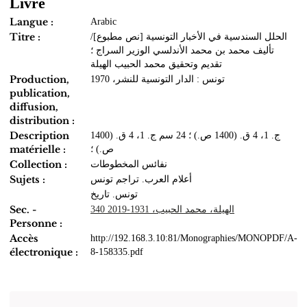
Livre
Langue :
Arabic
Titre :
الحلل السندسية في الأخبار التونسية‏ ‏[نص مطبوع]/
تأليف محمد بن محمد الأندلسي الوزير السراج ؛
تقديم وتحقيق محمد الحبيب الهيلة
Production,
تونس : الدار التونسية للنشر‏، ‏1970
publication,
diffusion,
distribution :
Description
ج. 1، 4 ق. (1400 ص.)‏ ؛ ‏24 سم ج. 1، 4 ق. (1400
matérielle :
ص.)‏ ؛
Collection :
نفائس المخطوطات
Sujets :
أعلام العرب. تراجم تونس
تونس. تاريخ
Sec. -
الهيلة، محمد الحبيب، 1931-2019 ‏340
Personne :
Accès
http://192.168.3.10:81/Monographies/MONOPDF/A-
électronique :
8-158335.pdf