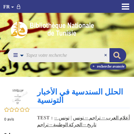
FR
recherche avancée
الحلل السندسية في الأخبار
التونسية‏
0/5
تونس --
|
أعلام العرب -- تراجم -- تونس
TEST :
0
avis
تاريخ -- الحركة الوطنية -- تراجم