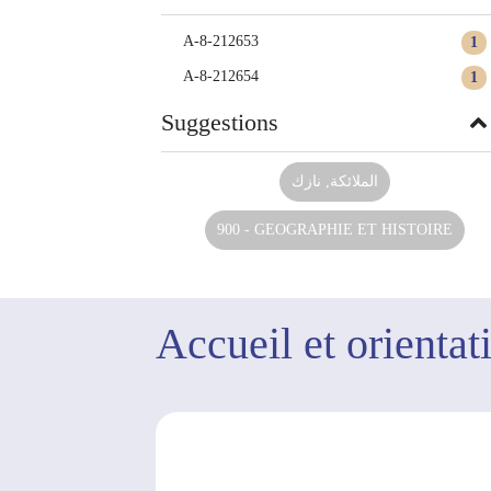
A-8-212653
1
A-8-212654
1
Suggestions
الملائكة, نازك
900 - GEOGRAPHIE ET HISTOIRE
Accueil et orientat