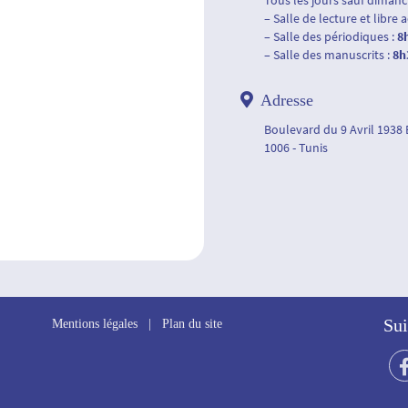
Tous les jours sauf dimanch
– Salle de lecture et libre 
– Salle des périodiques :
8
– Salle des manuscrits :
8h
Adresse
Boulevard du 9 Avril 1938
1006 - Tunis
Sui
Mentions légales
|
Plan du site