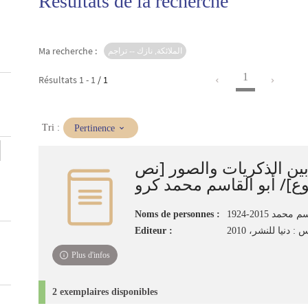
Résultats de la recherche
Ma recherche :
الملائكة, نازك -- تراجم
1
Résultats
1
-
1
/ 1
(Mise
Tri :
Pertinence
à
jour
 بين الذكريات والصور [نص
immédiate)
ع]/ أبو القاسم محمد كرو
Noms de personnes :
حمد 2015-1924
Editeur :
 دنيا للنشر، 2010
Plus d'infos
2 exemplaires disponibles