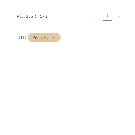
1
Résultats
1
-
1
/ 1
(Mise
Tri :
Pertinence
à
jour
immédiate)