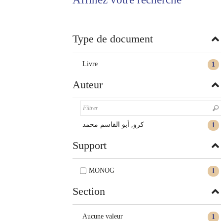
twitter
fenêtre)
(Nouvelle
fenêtre)
Type de document
Livre
1
Auteur
كرو, أبو القاسم محمد
1
Support
MONOG
1
Section
Aucune valeur
1