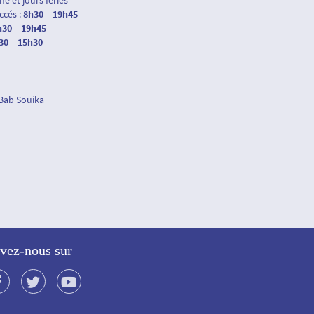
e et jours fériés
accés :
8h30 – 19h45
h30 – 19h45
30 – 15h30
 Bab Souika
vez-nous sur