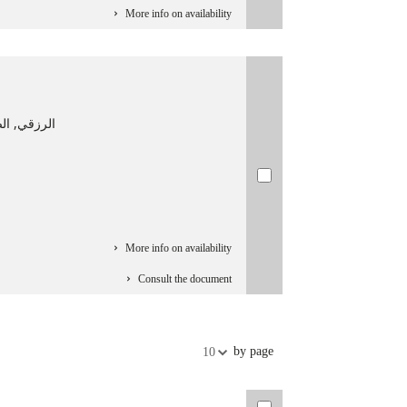
More info on availability
الرزقي, الصادق‏ (‏1874-1939 م). 
More info on availability
Consult the document
by page
10