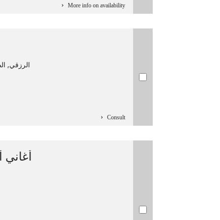
More info on availability
الرزقي, الصادق‏ (‏1874-1939 م).
Consult
أغاني أ