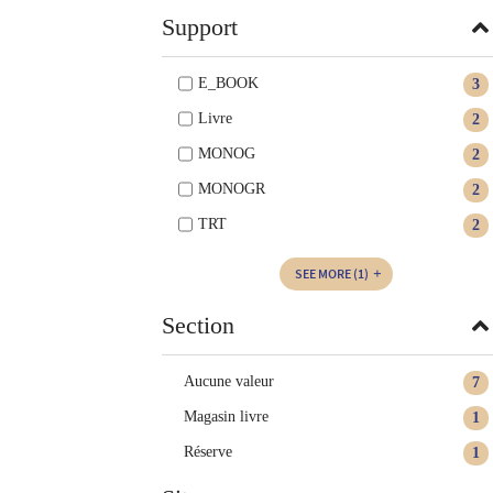
Support
E_BOOK
3
Livre
2
MONOG
2
MONOGR
2
TRT
2
SEE MORE
(1)
Section
Aucune valeur
7
Magasin livre
1
Réserve
1