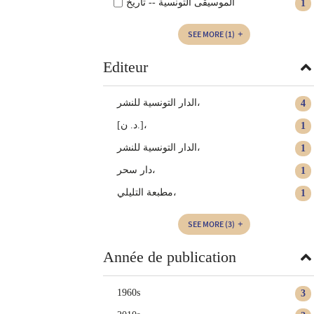
الموسيقى التونسية -- تاريخ
1
SEE MORE
(1)
Editeur
الدار التونسية للنشر،
4
[د. ن.]،
1
الدار التونسية للنشر‏،
1
دار سحر،
1
مطبعة التليلي،
1
SEE MORE
(3)
Année de publication
1960s
3