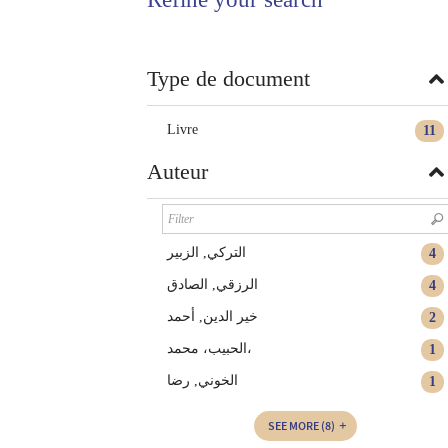
twitter
window)
(New
window)
Type de document
Livre
11
Auteur
التركي, الزبير‏
4
الرزقي, الصادق‏
4
خير الدين, أحمد
2
الحبيب، محمد،
1
الخوني, رضا
1
SEE MORE
(8)