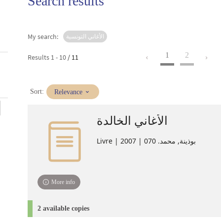
Search results
My search:
الأغاني التونسية
1
2
Results
1
-
10
/ 11
(Immediate
Sort:
Relevance
update)
الأغاني الخالدة
Livre | بوذينة, محمد. 070 | 2007
More info
2 available copies