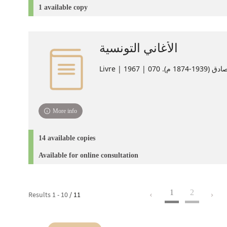
1 available copy
الأغاني التونسية
Livre | ‏070 | 1967
More info
14 available copies
Available for online consultation
1
2
Results
1
-
10
/ 11