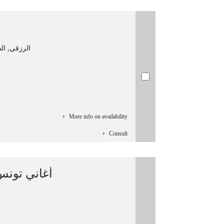
الرزقي, الصادق‏ (‏1874-1939 م).
More info on availability
Consult
أغاني تونس 