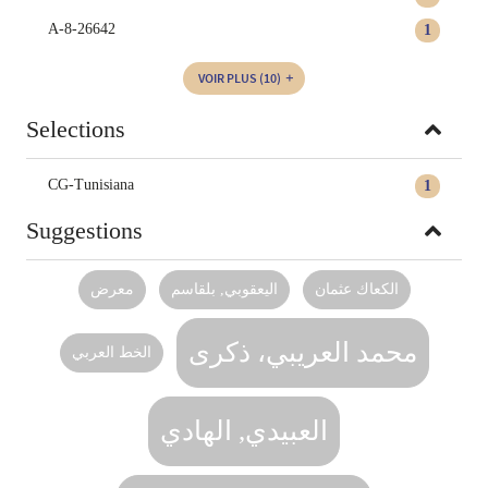
A-8-26642
1
VOIR PLUS
(10)
Selections
CG-Tunisiana
1
Suggestions
الكعاك عثمان
اليعقوبي, بلقاسم
معرض
محمد العريبي، ذكرى
الخط العربي
العبيدي, الهادي