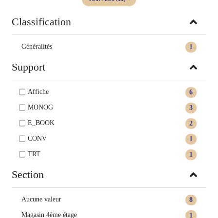
Classification
Généralités
1
Support
Affiche
6
MONOG
3
E_BOOK
2
CONV
1
TRT
1
Section
Aucune valeur
8
Magasin 4ème étage
1