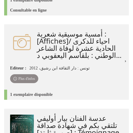
1 exemplaire disponible
Consultable en ligne
أمسية موسيقية شعرية :
[Affiches]/ احياء للدكرى
الحادية عشرة لوفاة الشاعر
الوطني : بلقاسم اليعقوبي د...
Editeur :
تونس : دار الثقافة ابن رشيق، 2012
Plus d'infos
1 exemplaire disponible
عدسة الفنان بيار أوليفي
تلتقي بكم في شهادة صداقة
[صورة ثابتة] : Témoignage