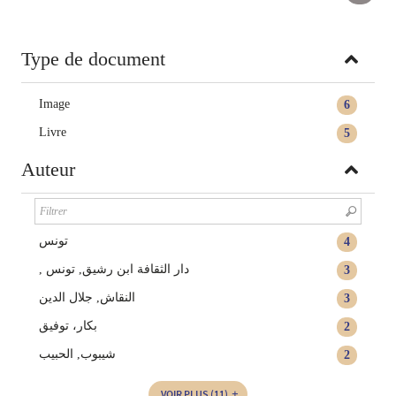
Type de document
Image
6
Livre
5
Auteur
تونس
4
, دار الثقافة ابن رشيق, تونس
3
النقاش, جلال الدين
3
بكار، توفيق
2
شيبوب, الحبيب
2
VOIR PLUS
(11)