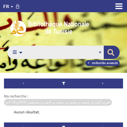
FR
recherche avancée
Ma recherche :
الوزير السّراج, محمد بن محمد بن محمد بن أحمد بن مصطفى (1659م-1736م)
Aucun résultat.