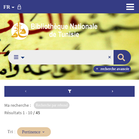
FR
recherche avancée
Ma recherche :
Recherche par rebond
Résultats
1
-
10
/ 45
(Mise
Tri :
Pertinence
à