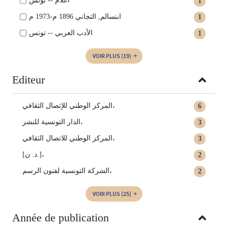
أعلام -- تونس
1
ابنسالم, التجاني 1896 م-1973 م
1
الأدب العربي -- تونس
1
VOIR PLUS
(19)
Editeur
المركز الوطني للإتصال الثقافي،
6
الدار التونسية للنشر،
3
المركز الوطني للاتصال الثقافي،
3
[د. ن.]،
2
الشركة التونسية لفنون الرسم،
2
VOIR PLUS
(25)
Année de publication