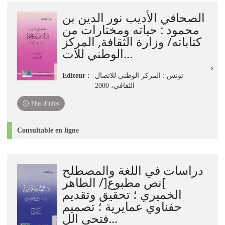
jour
الصحافي الأديب نور الدين بن
immédiate)
محمود‏‏ : ‏حياته ومختارات من
كتاباته/ وزارة الثقافة, المركز
الوطني للات...
Editeur :
تونس : المركز الوطني للاتصال
الثقافي، 2000
Plus d'infos
Consultable en ligne
دراسات في اللغة والمصطلح
]نص مطبوع[/ الطاهر
الخميري ؛ تحقيق وتقديم
حفناوي عمايرية‏ ؛ ‏تصميم
فتحي الل...