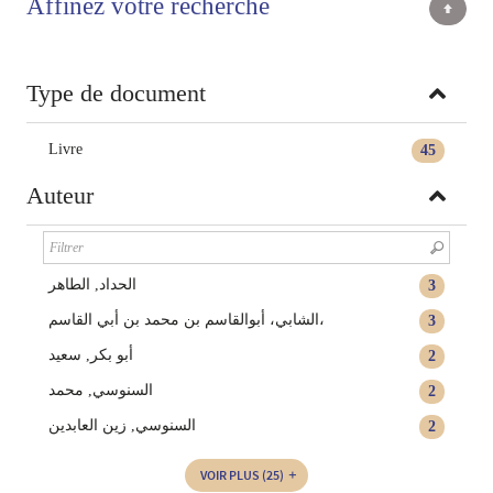
Affinez votre recherche
Type de document
Livre
45
Auteur
الحداد, الطاهر‏
3
الشابي، أبوالقاسم بن محمد بن أبي القاسم،
3
أبو بكر, سعيد
2
السنوسي, محمد
2
السنوسي‏, ‏زين العابدين‏
2
VOIR PLUS
(25)