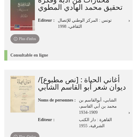
تحقيق محمد الهادي المطوي
Editeur :
تونس : المركز الوطني للإتصال
الثقافي، 1998
Plus d'infos
Consultable en ligne
أغاني الحياة‏ : ‏[نص مطبوع]‏/
‏ديوان شعر أبو القاسم الشابي
Noms de personnes :
الشابي، أبوالقاسم بن
محمد بن أبي القاسم،
1909-1934
Editeur :
القاهرة : دار الكتب
الشرقية‏، ‏1955
Plus d'infos