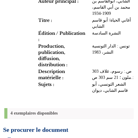
Auteur principal :
الشابي، أبوالقاسم بن
محمد بن أبي القاسم،
1909-1934
Titre :
أغاني الحياة/ أبو قاسم
الشابي
Édition / Publication
النشرة السادسة
:
Production,
تونس : الدار التونسية
publication,
النشر، 1983
diffusion,
distribution :
Description
303 ص.: رسوم، غلاف
matérielle :
ملون ؛ 21 سم 303 ص.:
Sujets :
الشعر التونسي، أبو
قاسم الشابي، ديوان
4 exemplaires disponibles
Se procurer le document