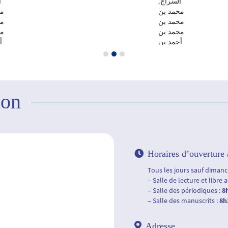
السّراج,
,
محمد بن
مح
محمد بن
مح
محمد بن
مح
أحمد بن
أ
مصطفى
م
1659م-1736م
1659م-1736م
Editeur :
تونس :
مطبعة الدولة
ion
التونسية
بحاضرتها
المحمية،
1870
Horaires d’ouverture 
Tous les jours sauf dimanch
– Salle de lecture et libre 
– Salle des périodiques :
8
– Salle des manuscrits :
8h
Adresse