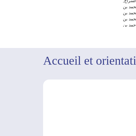
السّراج
مد بن
مد بن
مد بن
حمد بن
صطفى
Editeur :
1189 هـ(‏1775
م)
Accueil et orientat