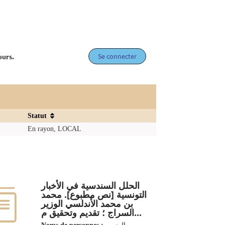
Se connecter
ours.
Statut
En rayon, LOCAL
الحلل السندسية في الأخبار
التونسية [نص مطبوع]. محمد
بن محمد الأندلسي الوزير
السراج ؛ تقديم وتحقيق م...