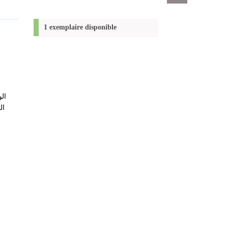
Exports
permanent
(Nouvelle
1 exemplaire disponible
fenêtre)
الو
ال