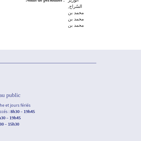
Noms de personnes :
الوزير
السّراج,
محمد بن
محمد بن
محمد بن
أحمد بن
مصطفى
1659م-1736م
Editeur :
تونس : الدار
التونسية
للنشر، 1970
au public
e et jours fériés
accés :
8h30 – 19h45
h30 – 19h45
30 – 15h30