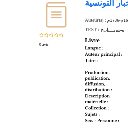
ار التونسية
twitter
fenêtre)
(Nouvelle
fenêtre)
Auteur(s) :
تونس -- تاريخ
TEST :
0/5
Livre
0
avis
Langue :
Auteur principal :
Titre :
Production,
publication,
diffusion,
distribution :
Description
matérielle :
Collection :
Sujets :
Sec. - Personne :