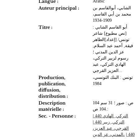
Langue :
Arabic
Auteur principal :
الشابي، أبوالقاسم بن
محمد بن أبي القاسم،
1909-1934
Titre :
أبو القاسم الشابي :
[نص مطبوع] شاعر
تونس/ [إعداد]الطاهر
قيقة, أحمد عبد السلام,
عز الدين المدني ؛
رسوم لزبير التركي،
الهادي التركي، عبد
العزيز القرجي...
Production,
تونس : البنك التونسي،
publication,
1984
diffusion,
distribution :
Description
104 ص.: صور ؛ 31 سم
matérielle :
104 ص.:
Sec. - Personne :
|
التركي, الهادي 440
|
التركي, زبير 440
القرجي، عبد العزيز،
،المدني، عز الدين
|
440