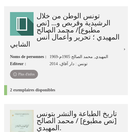
تونس الوطن من خلال
الرشيدية وقربص و... [نص
مطبوع]/ محمد الصالح
المهيدي ؛ تحرير وأعمال أنس
الشابي
Noms de personnes :
المهيدي, محمد الصالح 1905م-1969
Editeur :
تونس : دار آفاق، 2014
Plus d'infos
2 exemplaires disponibles
تاريخ الطباعة والنشر بتونس
[نص مطبوع] / محمد الصالح
المهيدي.