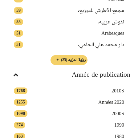
مجمع الأطرش للتوزيع،
59
نقوش عربية،
55
Arabesques
51
دار محمد علي الحامي،
51
رؤية المزيد
(25)
Année de publication
2010S
1768
Années 2020
1255
2000S
1098
1990
274
1980
163