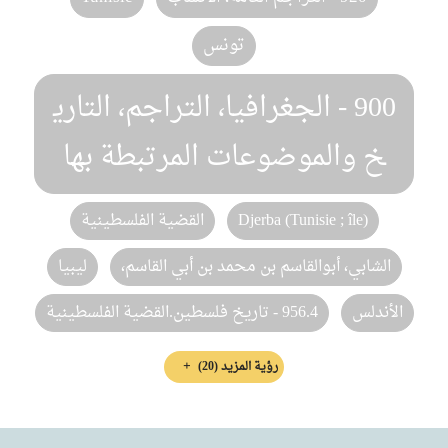
تونس
900 - الجغرافيا، التراجم، التاري
خ والموضوعات المرتبطة بها
Djerba (Tunisie ; île)
القضية الفلسطينية
الشابي، أبوالقاسم بن محمد بن أبي القاسم،
ليبيا
الأندلس
956.4 - ‏تاريخ فلسطين.القضية الفلسطينية
رؤية المزيد
(20)