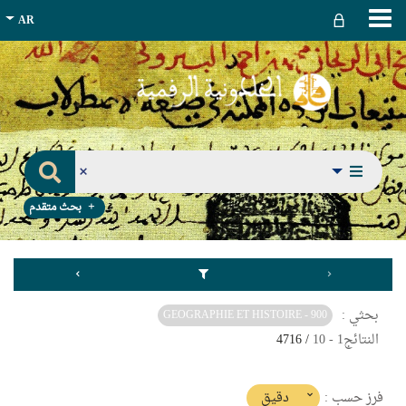
بحث متقدم
بحثي :
900 - GEOGRAPHIE ET HISTOIRE
النتائج
1
-
10
/ 4716
(imediat
دقيق
فرز حسب :