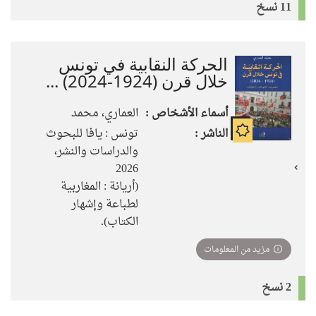
11 نسخ
الحركة النقابية في تونس
خلال قرن (1924-2024) ...
أسماء الأشخاص :
العماري، محمد
الناشر :
تونس : يافا للبحوث
والدراسات والنشر،
2026
(أريانة : ‏‏المغاربية
لطباعة وإشهار
الكتاب).
مزيد من المعلومات
2 نسخ