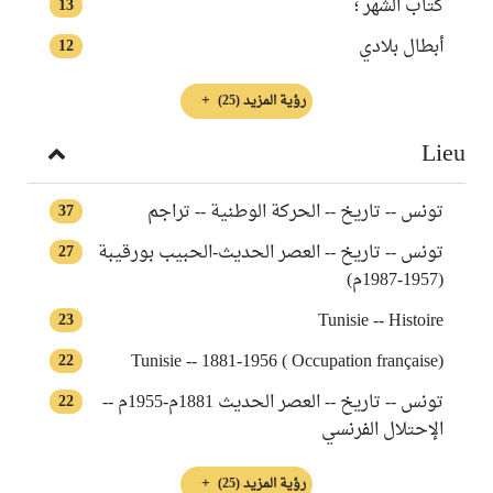
كتاب الشهر‏ ؛
13
أبطال بلادي
12
رؤية المزيد
(25)
Lieu
تونس -- تاريخ -- الحركة الوطنية -- تراجم
37
تونس -- تاريخ -- العصر الحديث-الحبيب بورقيبة
27
(1957-1987م)
Tunisie -- Histoire
23
Tunisie -- 1881-1956 ( Occupation française)
22
تونس -- تاريخ -- العصر الحديث 1881م-1955م --
22
الإحتلال الفرنسي
رؤية المزيد
(25)