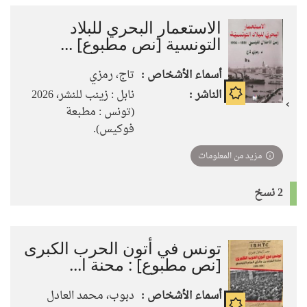
الاستعمار البحري للبلاد
التونسية [نص مطبوع] ...
أسماء الأشخاص :
تاج، رمزي
الناشر :
نابل : زينب للنشر، 2026
(تونس : مطبعة
فوكيس).
مزيد من المعلومات
2 نسخ
تونس في أتون الحرب الكبرى
[نص مطبوع] : محنة ا...
أسماء الأشخاص :
دبوب، محمد العادل