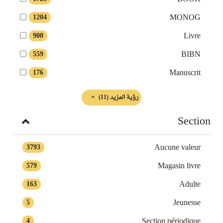
MONOG
1204
Livre
900
BIBN
559
Manuscrit
176
رؤية المزيد
(11)
Section
Aucune valeur
3793
Magasin livre
579
Adulte
163
Jeunesse
5
Section périodique
4