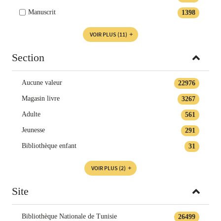
Manuscrit
1398
VOIR PLUS
(11)
Section
Aucune valeur
22976
Magasin livre
3267
Adulte
561
Jeunesse
291
Bibliothèque enfant
31
VOIR PLUS
(2)
Site
Bibliothèque Nationale de Tunisie
26499