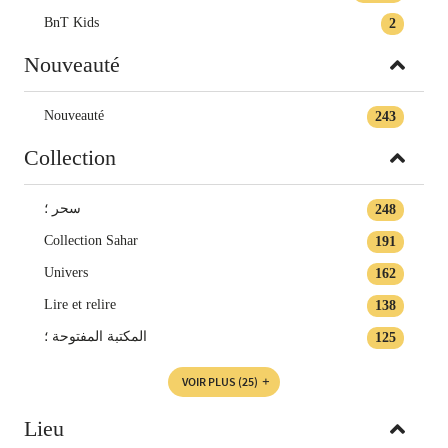
BnT Kids
2
Nouveauté
Nouveauté
243
Collection
سحر ؛
248
Collection Sahar
191
Univers
162
Lire et relire
138
المكتبة المفتوحة ؛
125
VOIR PLUS
(25)
Lieu