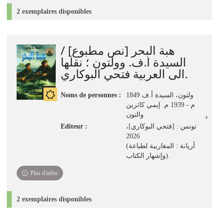
2 exemplaires disponibles
هبة البحر [نص مطبوع] /
السيدة ا.ف. وولتون ؛ نقلها
الى العربية فتحي البوكاري.
Noms de personnes :
ولتون، السيدة أ.ف 1849
م - 1939 م. إيمي كاثرين
والتون
Editeur :
تونس : [فتحي البوكاري]،
2026
(أريانة : المغاربية لطباعة
وإشهار الكتاب).
Plus d'infos
2 exemplaires disponibles