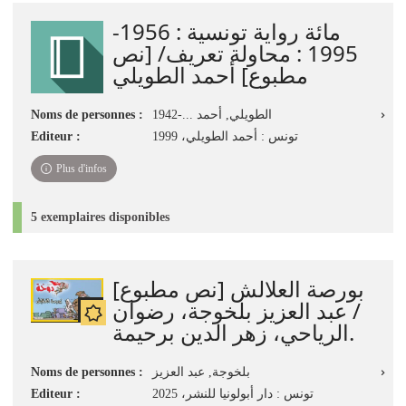
jour
مائة رواية تونسية : 1956-
immédiate)
1995 : محاولة تعريف/ [نص
مطبوع] أحمد الطويلي
Noms de personnes :
الطويلي, أحمد ...-1942
Editeur :
تونس : أحمد الطويلي، 1999
Plus d'infos
5 exemplaires disponibles
بورصة العلالش [نص مطبوع]
/ عبد العزيز بلخوجة، رضوان
الرياحي، زهر الدين برحيمة.
Noms de personnes :
بلخوجة, ‏عبد العزيز
Editeur :
تونس : دار أبولونيا للنشر، 2025