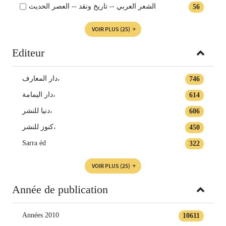
الشعر العربي -- تاريخ ونقد -- العصر الحديث
56
VOIR PLUS
(25)
Editeur
دار المعارف،
746
دار اليمامة،
614
دنيا للنشر،
606
كنوز للنشر،
450
Sarra éd
322
VOIR PLUS
(25)
Année de publication
Années 2010
10611