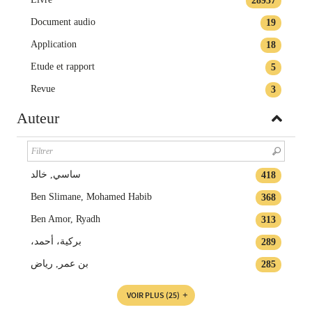
28937
Document audio
19
Application
18
Etude et rapport
5
Revue
3
Auteur
ساسي, خالد
418
Ben Slimane, Mohamed Habib
368
Ben Amor, Ryadh
313
،بركية، أحمد
289
بن عمر, رياض
285
VOIR PLUS
(25)