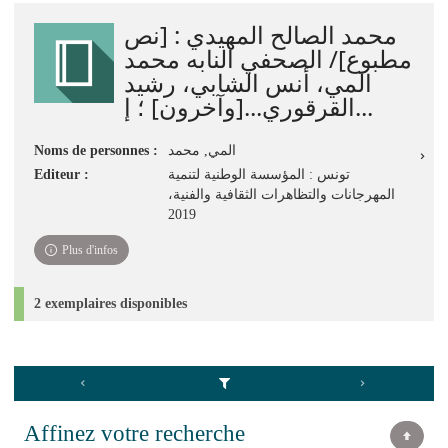
jour
محمد الصالح المهيدي : [نص
immédiate)
مطبوع]/ الصحفي النابه محمد
المي، أنس الشابي، رشيد
القرقوري...[وآخرون] ؛ إ...
Noms de personnes :
المي‏, ‏محمد‏
Editeur :
تونس : المؤسسة الوطنية لتنمية
المهرجانات والتظاهرات الثقافية والفنية،
2019
Plus d'infos
2 exemplaires disponibles
Affinez votre recherche