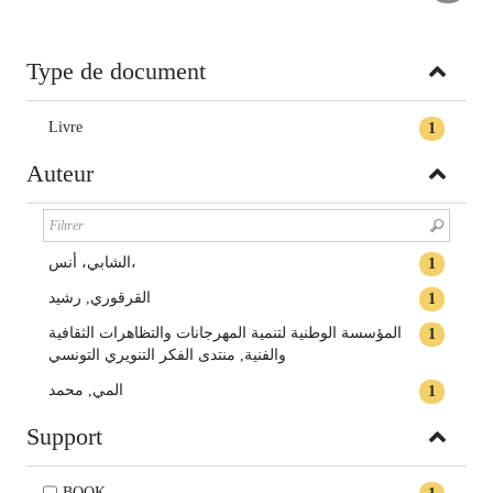
Type de document
Livre
1
Auteur
الشابي، أنس،
1
القرقوري, رشيد
1
المؤسسة الوطنية لتنمية المهرجانات والتظاهرات الثقافية
1
والفنية‏‏‏‏‏, ‏منتدى الفكر التنويري التونسي‏‏
المي‏, ‏محمد‏
1
Support
BOOK