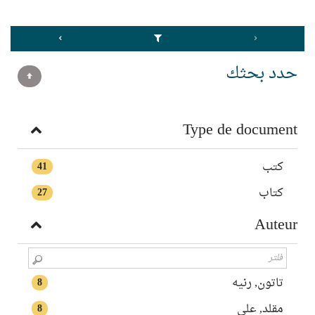
حدد بحثك
Type de document
كتب
41
كتاب
27
Auteur
تاتون, رنيه
8
مقلد, علي
8