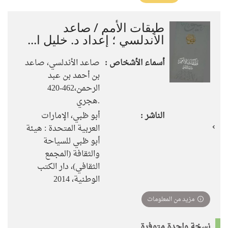
تأثير)
طبقات الأمم / صاعد
الأندلسي ؛ إعداد د. خليل ا...
أسماء الأشخاص :
صاعد الأندلسي، صاعد
بن أحمد بن عبد
الرحمن،‪‪ 420-462
هجري.‪‪
الناشر :
أبو ظبي، الإمارات
العربية المتحدة : هيئة
أبو ظبي للسياحة
والثقافة (المجمع
الثقافي)، دار الكتب
الوطنية، 2014
مزيد من المعلومات
نسخة واحدة متوفرة