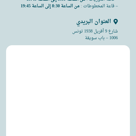
– قاعة المخطوطات :
من الساعة 8:30 إلى الساعة 19:45
العنوان البريدي
شارع 9 أفريل 1938 تونس
1006 – باب سويقة