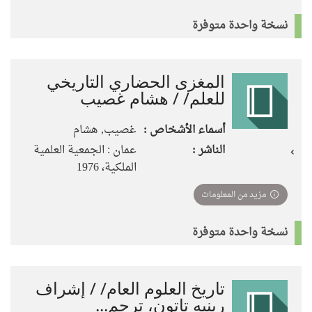
نسخة واحدة متوفرة
المغزى الحضاري التاريخي
للعلم/ / هشام غصيب
أسماء الأشخاص :
غصيب, هشام
الناشر :
عمان : الجمعية العلمية
الملكية، 1976
مزيد من المعلومات
نسخة واحدة متوفرة
تاريخ العلوم العام/ / إشراف
رينيه تاتون، ترجم...