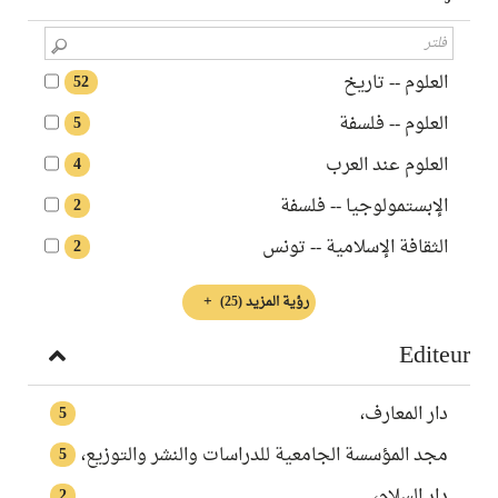
العلوم -- تاريخ
52
العلوم -- فلسفة
5
العلوم عند العرب
4
الإبستمولوجيا -- فلسفة
2
الثقافة الإسلامية‏ -- ‏تونس
2
رؤية المزيد
(25)
Editeur
دار المعارف،
5
مجد المؤسسة الجامعية للدراسات والنشر والتوزيع،
5
دار السلام،
2