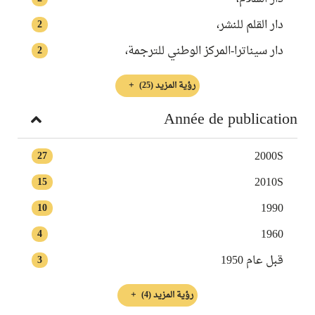
دار القلم للنشر،
2
دار سيناترا-المركز الوطني للترجمة،
2
رؤية المزيد
(25)
Année de publication
2000S
27
2010S
15
1990
10
1960
4
قبل عام 1950
3
رؤية المزيد
(4)