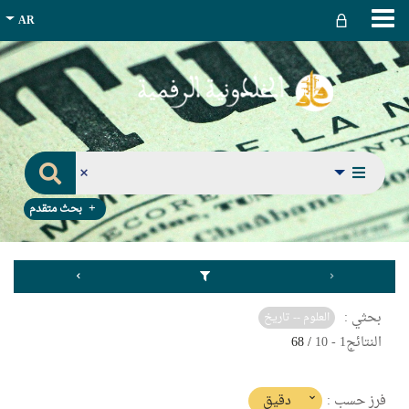
بحث متقدم
بحثي :
العلوم -- تاريخ
النتائج
1
-
10
/ 68
(imediat
دقيق
فرز حسب :