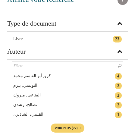
Type de document
Livre
23
Auteur
كرو, أبو القاسم محمد
4
التونسي, بيرم
2
المناعي‏, ‏مبروك‏
2
صالح، رشدي،
2
،القليبي، الشاذلي
1
VOIR PLUS
(22)