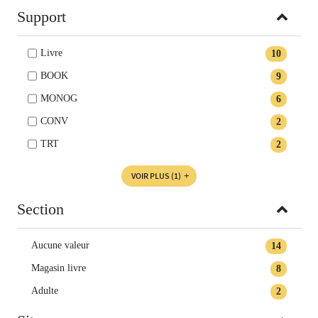
Support
Livre
10
BOOK
9
MONOG
6
CONV
2
TRT
2
VOIR PLUS
(1)
Section
Aucune valeur
14
Magasin livre
8
Adulte
2