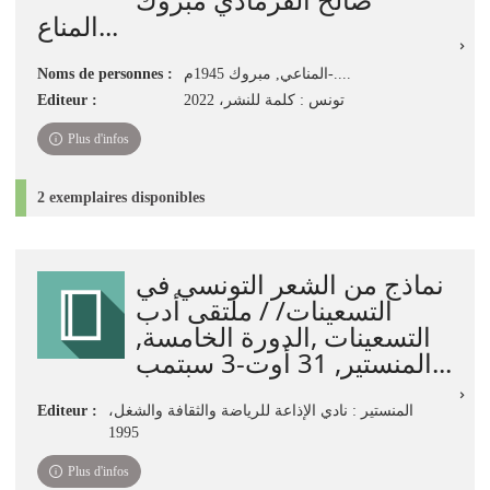
المناع...
Noms de personnes :
المناعي‏, ‏مبروك‏ ‏1945م-....
Editeur :
تونس : كلمة للنشر، 2022
Plus d'infos
2 exemplaires disponibles
نماذج من الشعر التونسي في
التسعينات/ / ملتقى أدب
التسعينات ,الدورة الخامسة,
المنستير, 31 أوت-3 سبتمب...
Editeur :
المنستير : نادي الإذاعة للرياضة والثقافة والشغل،
1995
Plus d'infos