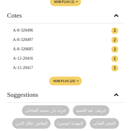
VOIR PLUS
(1)
Cotes
A-8-320496
2
A-8-320497
2
A-8-320685
2
A-12-20416
1
A-12-20417
1
VOIR PLUS
(25)
Suggestions
خريف, ‏عبد الحميد
خزنه دار‏, ‏محمد الشاذلي‏‏
الشعر الغنائي
المهدية (تونس)
النقاش‏, ‏جلال الدين‏