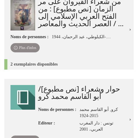
من شعراء القيروان على مر
الزمان [نص مطبوع] : من
الفتح العربي الإسلامي إلى
العصر الحديث والمعاصر / ...
Noms de personnes :
الكبلوطي، عبد الرحمان، 1944-....
Plus d'infos
2 exemplaires disponibles
حوار وشعراء‏ ‏[نص مطبوع]/
أبو القاسم محمد كرو
Noms de personnes :
كرو, أبو القاسم محمد
2015-1924
Editeur :
تونس : دار المغرب
العربي‏، ‏2001