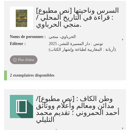
jour
السرس وناحيتها [نص مطبوع]
immédiate)
: قراءة في التاريخ المحلي /
منجي الحرباوي.
Noms de personnes :
الحرباوي، منجي
Editeur :
تونس : دار المسيرة للنشر، 2025
(أريانة : المغاربية لطباعة وإشهار الكتاب).
Plus d'infos
2 exemplaires disponibles
وطن الكاف : [نص مطبوع]/
مدائن ومعالم وأعلام ووثائق
أحمد الحمروني ؛ تقديم محمد
التليلي