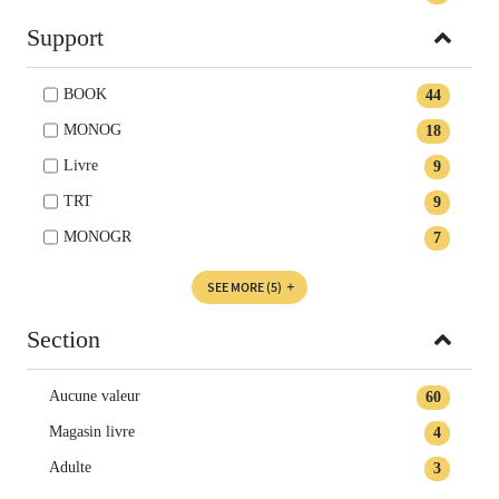
Support
BOOK
44
MONOG
18
Livre
9
TRT
9
MONOGR
7
SEE MORE
(5)
Section
Aucune valeur
60
Magasin livre
4
Adulte
3