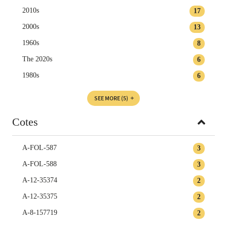
2010s
17
2000s
13
1960s
8
The 2020s
6
1980s
6
SEE MORE
(5)
Cotes
A-FOL-587
3
A-FOL-588
3
A-12-35374
2
A-12-35375
2
A-8-157719
2