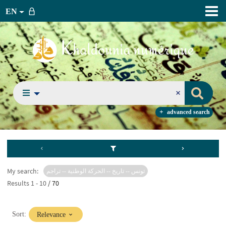
EN
advanced search
My search:
تونس -- تاريخ -- الحركة الوطنية -- تراجم
Results
1
-
10
/ 70
(Immediate
Sort:
Relevance
update)