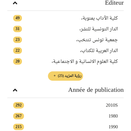
Editeur
‏كلية الآداب بمنوبة‏‏،
49
الدار التونسية للنشر،
31
‏جمعية تونس تنتخب‏،
23
الدار العربية للكتاب،
22
‏كلية العلوم الانسانية و الاجتماعية‏‏،
20
رؤية المزيد
(25)
Année de publication
2010S
292
1980
267
1990
215