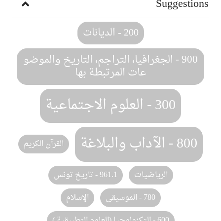
Suggestions
200 - الديانات
900 - الجغرافيا، التراجم، التاريخ والموضو
عات المرتبطة بها
300 - العلوم الاجتماعية
800 - الآداب والبلاغة
القرآن الكريم
الرياضيات
961.1 - تاريخ تونس
الإسلام
780 - الموسيقى
600 - التكنولوجيا (العلوم التطبيقية )