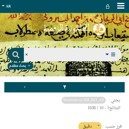
بحث متقدم
بحثي :
Recherche sur BIB_RET_AR
النتائج
1
-
10
/ 1131
(imediat
دقيق
فرز حسب :