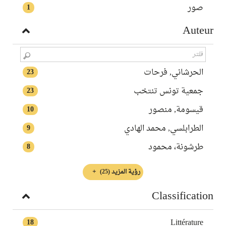
صور
1
Auteur
الحرشاني, ‏فرحات
23
جمعية تونس تنتخب‏‏
23
قيسومة, منصور
10
الطرابلسي, محمد الهادي
9
طرشونة، محمود
8
رؤية المزيد
(25)
Classification
Littérature
18