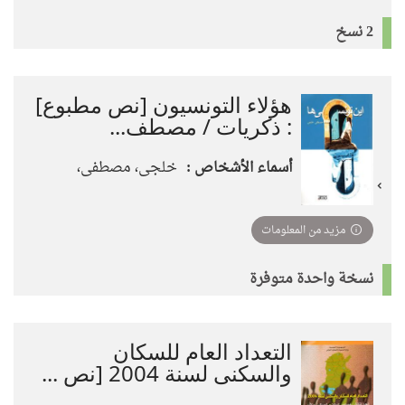
2 نسخ
هؤلاء التونسيون [نص مطبوع]
: ذكريات / مصطف...
أسماء الأشخاص :
خلجى، مصطفى،
مزيد من المعلومات
نسخة واحدة متوفرة
التعداد العام للسكان
والسكنى لسنة 2004 [نص ...