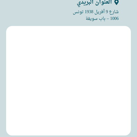
العنوان البريدي
شارع 9 أفريل 1938 تونس
1006 – باب سويقة