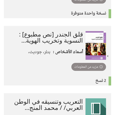
نسخة واحدة متوفرة
قلق الجندر [نص مطبوع] :
النسوية وتخريب الهوية...
أسماء الأشخاص :
بتلر، جوديث،
مزيد من المعلومات
2 نسخ
التعريب وتنسيقه في الوطن
العربي/ / محمد المنج...