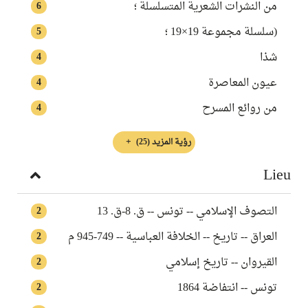
من النشرات الشعرية المتسلسلة ؛
6
(سلسلة مجموعة 19×19 ؛
5
شذا‏
4
عيون المعاصرة
4
من روائع المسرح
4
رؤية المزيد
(25)
Lieu
التصوف الإسلامي -- ‏تونس‏ -- ‏ق. 8-ق. 13
2
العراق -- ‏تاريخ‏ -- ‏الخلافة العباسية‏ -- ‏945-749 م
2
القيروان -- تاريخ إسلامي
2
تونس -- انتفاضة 1864
2