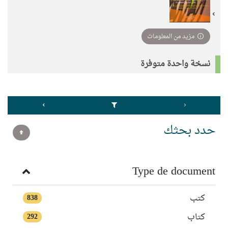
مزيد من المعلومات
نسخة واحدة متوفرة
حدد بحثك
Type de document
كتب
838
كتاب
292