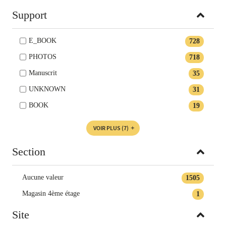
Support
E_BOOK
728
PHOTOS
718
Manuscrit
35
UNKNOWN
31
BOOK
19
VOIR PLUS
(7)
Section
Aucune valeur
1505
Magasin 4ème étage
1
Site