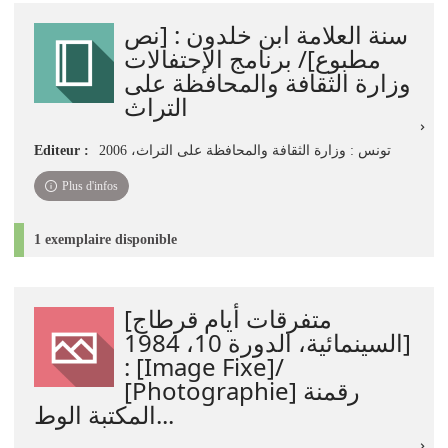
jour
سنة العلامة ابن خلدون : [نص
immédiate)
مطبوع]/ برنامج الإحتفالات
وزارة الثقافة والمحافظة على
التراث
Editeur :
تونس : وزارة الثقافة والمحافظة على التراث، 2006
Plus d'infos
1 exemplaire disponible
[متفرقات أيام قرطاج
السينمائية، الدورة 10، 1984]
: [Image Fixe]/
[Photographie] رقمنة
المكتبة الوط...