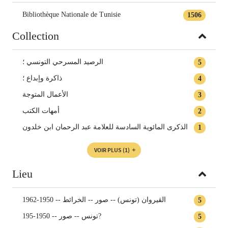
Bibliothèque Nationale de Tunisie
1506
Collection
الرصيد المسرحي التونسي ؛
5
ذاكرة وإبداع ؛
4
الأعمال المتوجة
3
أمهات الكتب
2
الذكرى المائوية السادسة للعلامة عبد الرحمان ابن خلدون
1
VOIR PLUS
(1)
Lieu
القيروان (تونس) -- صور -- الخرائط -- 1950-1962
5
تونس -- صور -- 1950-195?
5