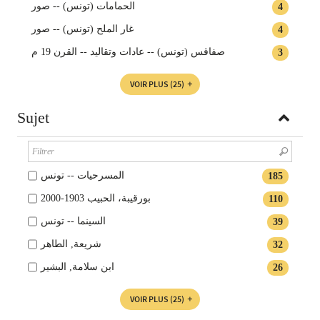
الحمامات (تونس) -- صور
4
غار الملح (تونس) -- صور
4
صفاقس (تونس) -- عادات وتقاليد -- القرن 19 م
3
VOIR PLUS
(25)
Sujet
المسرحيات -- تونس
185
بورقيبة، الحبيب 1903-2000
110
السينما -- تونس
39
شريعة, الطاهر
32
ابن سلامة, البشير
26
VOIR PLUS
(25)