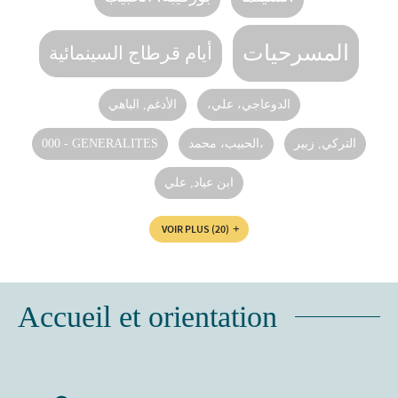
المسرحيات
أيام قرطاج السينمائية
،الدوعاجي، علي
الأدغم, الباهي
000 - GENERALITES
الحبيب، محمد،
التركي, زبير
ابن عياد, علي
VOIR PLUS
(20)
Accueil et orientation